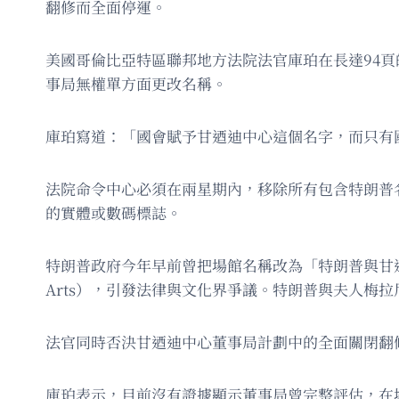
翻修而全面停運。
美國哥倫比亞特區聯邦地方法院法官庫珀在長達94頁的裁
事局無權單方面更改名稱。
庫珀寫道：「國會賦予甘迺迪中心這個名字，而只有
法院命令中心必須在兩星期內，移除所有包含特朗普
的實體或數碼標誌。
特朗普政府今年早前曾把場館名稱改為「特朗普與甘迺迪表演藝術紀念中心」
Arts），引發法律與文化界爭議。特朗普與夫人梅拉尼
法官同時否決甘迺迪中心董事局計劃中的全面關閉翻
庫珀表示，目前沒有證據顯示董事局曾完整評估，在