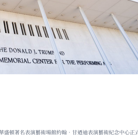
把華盛頓著名表演藝術場館約翰．甘迺迪表演藝術紀念中心正