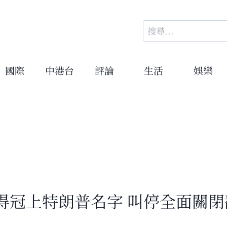
搜
尋
關
鍵
國際
中港台
評論
生活
娛樂
字:
得冠上特朗普名字 叫停全面關閉