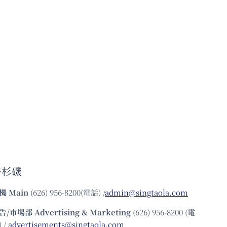
洛杉磯
機
Main
(626) 956-8200(電話) /
admin@singtaola.com
告/市場部
Advertising & Marketing
(626) 956-8200 (電
 /
advertisements@singtaola.com