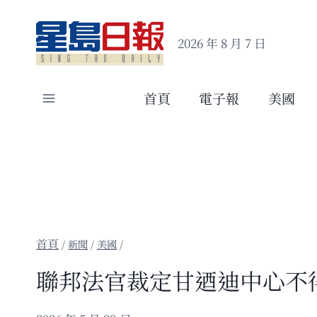
Skip
to
2026 年 8 月 7 日
content
首頁
電子報
美國
/
新聞
/
美國
/
聯邦法官裁定甘迺迪中心不