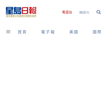
Skip
to
國語台
粵語台
content
首頁
電子報
美國
國際