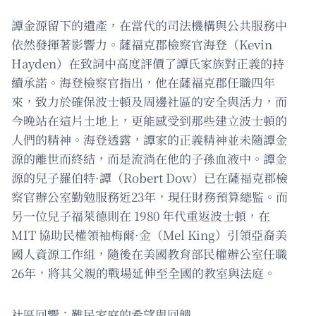
譚金源留下的遺產，在當代的司法機構與公共服務中
依然發揮著影響力。薩福克郡檢察官海登（Kevin
Hayden）在致詞中高度評價了譚氏家族對正義的持
續承諾。海登檢察官指出，他在薩福克郡任職四年
來，致力於確保波士頓及周邊社區的安全與活力，而
今晚站在這片土地上，更能感受到那些建立波士頓的
人們的精神。海登透露，譚家的正義精神並未隨譚金
源的離世而終結，而是流淌在他的子孫血液中。譚金
源的兒子羅伯特·譚（Robert Dow）已在薩福克郡檢
察官辦公室勤勉服務近23年，現任財務預算總監。而
另一位兒子福萊德則在 1980 年代重返波士頓，在
MIT 協助民權領袖梅爾·金（Mel King）引領亞裔美
國人資源工作組，隨後在美國教育部民權辦公室任職
26年，將其父親的戰場延伸至全國的教室與法庭。
社區回響：難民家庭的希望與回饋