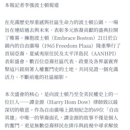
本報記者李強波士頓報道
在充滿歷史厚重感與社區生命力的波士頓公園，一場
旨在連結過去與未來、表彰多元族裔貢獻的盛典拉開
了帷幕。擁抱波士頓（Embrace Boston）21日於公
園內的自由廣場（1965 Freedom Plaza）隆重舉行了
首屆亞裔、夏威夷原住民及太平洋島民（AANHPI）
表彰盛會。數百位亞裔社區代表、政要及各界嘉賓齊
聚這片銘刻著人權奮鬥史的土地，共同見證一個充滿
活力、不斷前進的社區縮影。
本次盛會的核心，是向波士頓乃至全美民權史上的一
位巨人——譚金源（Harry Hom Dow）律師致以最
深切的敬意。作為自由廣場上銘刻紀念的69位「自由
英雄」中唯一的華裔面孔，譚金源的故事不僅是個人
的奮鬥，更是無數亞裔移民在排斥與歧視中尋求解放