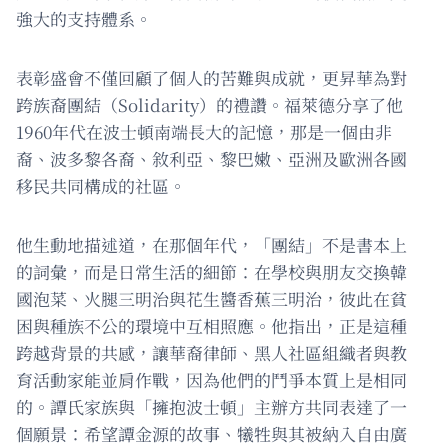
強大的支持體系。
表彰盛會不僅回顧了個人的苦難與成就，更昇華為對
跨族裔團結（Solidarity）的禮讚。福萊德分享了他
1960年代在波士頓南端長大的記憶，那是一個由非
裔、波多黎各裔、敘利亞、黎巴嫩、亞洲及歐洲各國
移民共同構成的社區。
他生動地描述道，在那個年代，「團結」不是書本上
的詞彙，而是日常生活的細節：在學校與朋友交換韓
國泡菜、火腿三明治與花生醬香蕉三明治，彼此在貧
困與種族不公的環境中互相照應。他指出，正是這種
跨越背景的共感，讓華裔律師、黑人社區組織者與教
育活動家能並肩作戰，因為他們的鬥爭本質上是相同
的。譚氏家族與「擁抱波士頓」主辦方共同表達了一
個願景：希望譚金源的故事、犧牲與其被納入自由廣