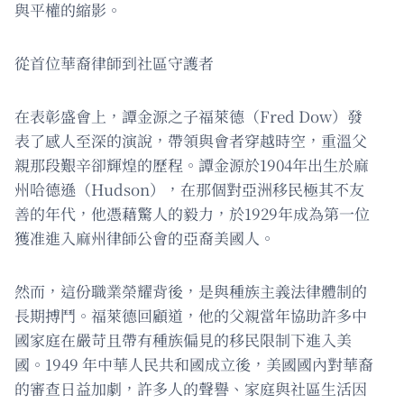
與平權的縮影。
從首位華裔律師到社區守護者
在表彰盛會上，譚金源之子福萊德（Fred Dow）發
表了感人至深的演說，帶領與會者穿越時空，重溫父
親那段艱辛卻輝煌的歷程。譚金源於1904年出生於麻
州哈德遜（Hudson），在那個對亞洲移民極其不友
善的年代，他憑藉驚人的毅力，於1929年成為第一位
獲准進入麻州律師公會的亞裔美國人。
然而，這份職業榮耀背後，是與種族主義法律體制的
長期搏鬥。福萊德回顧道，他的父親當年協助許多中
國家庭在嚴苛且帶有種族偏見的移民限制下進入美
國。1949 年中華人民共和國成立後，美國國內對華裔
的審查日益加劇，許多人的聲譽、家庭與社區生活因