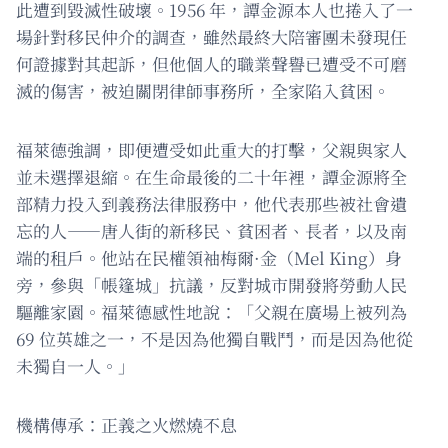
此遭到毀滅性破壞。1956 年，譚金源本人也捲入了一
場針對移民仲介的調查，雖然最終大陪審團未發現任
何證據對其起訴，但他個人的職業聲譽已遭受不可磨
滅的傷害，被迫關閉律師事務所，全家陷入貧困。
福萊德強調，即便遭受如此重大的打擊，父親與家人
並未選擇退縮。在生命最後的二十年裡，譚金源將全
部精力投入到義務法律服務中，他代表那些被社會遺
忘的人——唐人街的新移民、貧困者、長者，以及南
端的租戶。他站在民權領袖梅爾·金（Mel King）身
旁，參與「帳篷城」抗議，反對城市開發將勞動人民
驅離家園。福萊德感性地說：「父親在廣場上被列為
69 位英雄之一，不是因為他獨自戰鬥，而是因為他從
未獨自一人。」
機構傳承：正義之火燃燒不息