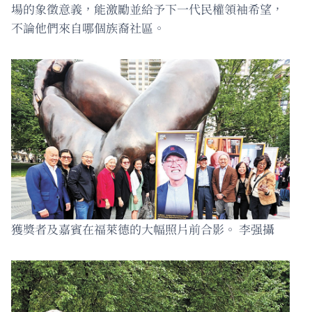
場的象徵意義，能激勵並給予下一代民權領袖希望，
不論他們來自哪個族裔社區。
獲獎者及嘉賓在福萊德的大幅照片前合影。 李强攝