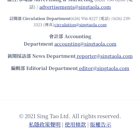
話) /
advertisements@singtaola.com
訂閱部 Circulation Department
(626) 956-8227 (電話) /(626) 239-
3323 (傳真)
circulation@singtaola.com
會計部 Accounting
Department
accounting@singtaola.com
新聞採訪部 News Department
reporter@singtaola.com
編輯部 Editorial Department
editor@singtaola.com
© 2021 Sing Tao Ltd. All rights reserved.
私隱政策聲明
|
使⽤條款
|
版權告⽰