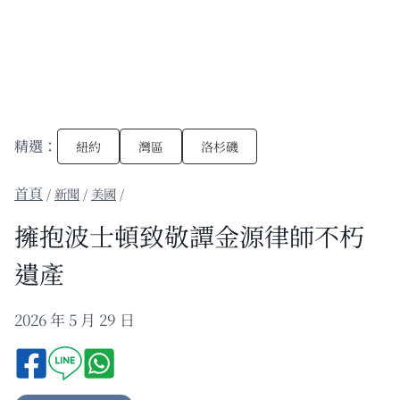
精選：
紐約
灣區
洛杉磯
/
新聞
/
美國
/
擁抱波士頓致敬譚金源律師不朽
遺產
2026 年 5 月 29 日