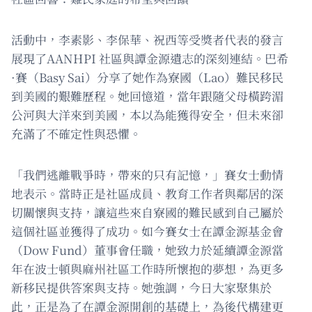
活動中，李素影、李保華、祝西等受獎者代表的發言
展現了AANHPI 社區與譚金源遺志的深刻連結。巴希
·賽（Basy Sai）分享了她作為寮國（Lao）難民移民
到美國的艱難歷程。她回憶道，當年跟隨父母橫跨湄
公河與大洋來到美國，本以為能獲得安全，但未來卻
充滿了不確定性與恐懼。
「我們逃離戰爭時，帶來的只有記憶，」賽女士動情
地表示。當時正是社區成員、教育工作者與鄰居的深
切關懷與支持，讓這些來自寮國的難民感到自己屬於
這個社區並獲得了成功。如今賽女士在譚金源基金會
（Dow Fund）董事會任職，她致力於延續譚金源當
年在波士頓與麻州社區工作時所懷抱的夢想，為更多
新移民提供答案與支持。她強調，今日大家聚集於
此，正是為了在譚金源開創的基礎上，為後代構建更