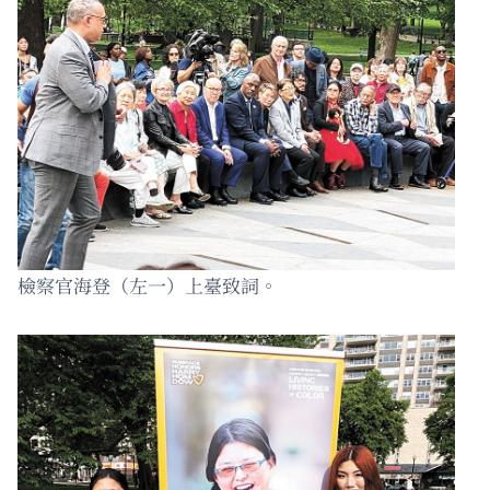
檢察官海登（左一）上臺致詞。