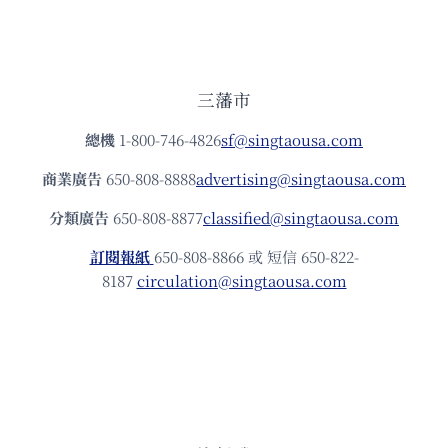
三藩市
總機
1-800-746-4826
sf@singtaousa.com
商業廣告
650-808-8888
advertising@singtaousa.com
分類廣告
650-808-8877
classified@singtaousa.com
訂閱報紙
650-808-8866 或 短信 650-822-
8187
circulation@singtaousa.com