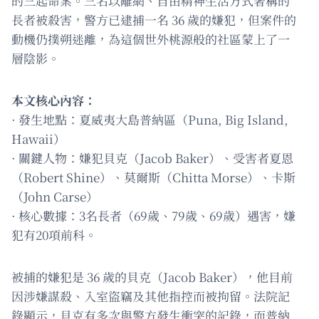
的三起命案。三名以離網、自由精神生活方式著稱的
長者被殺害，警方已逮捕一名 36 歲的嫌犯，但案件的
動機仍撲朔迷離，為這個世外桃源般的社區蒙上了一
層陰影。
本文核心內容：
· 發生地點：夏威夷大島普納區（Puna, Big Island,
Hawaii）
· 關鍵人物：嫌犯貝克（Jacob Baker）、受害者夏恩
（Robert Shine）、莫爾斯（Chitta Morse）、卡斯
（John Carse）
· 核心數據：3名長者（69歲、79歲、69歲）遇害，嫌
犯有20項前科。
被捕的嫌犯是 36 歲的貝克（Jacob Baker），他目前
因涉嫌謀殺、入室盜竊及其他指控而被拘留。法院記
錄顯示，貝克有多次與警方發生衝突的記錄，而普納