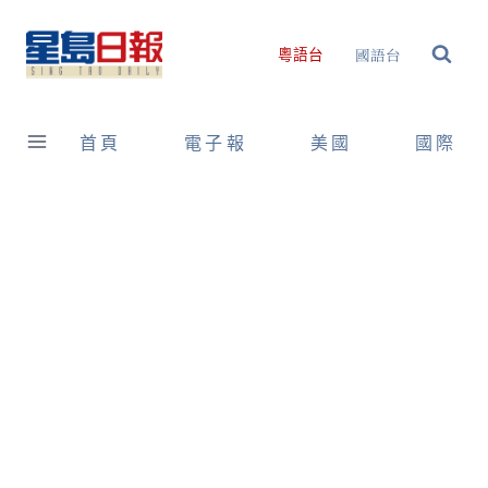
Skip
to
國語台
粵語台
content
首頁
電子報
美國
國際