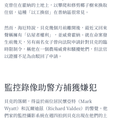
克曾住在霍納的土地上，以攀爬和修剪椰子樹來換取
住宿，這種「以工換宿」在普納區很常見。
然而，海厄特說，貝克幾個月前離開後，最近又回來
聲稱擁有「佔屋者權利」，並威脅霍納。就在命案發
生前幾天，另有兩名女子曾向法院申請針對貝克的臨
時限制令，稱他在一個農場威脅和騷擾她們，但法官
以證據不足為由駁回了申請。
監控錄像助警方捕獲嫌犯
貝克的落網，得益於兩位居民懷亞特（Mark
Wyatt）和瓦爾迪茲（Richard Valdez）的警覺。他
們家的監控攝影系統在週四拍到貝克出現在他們的土