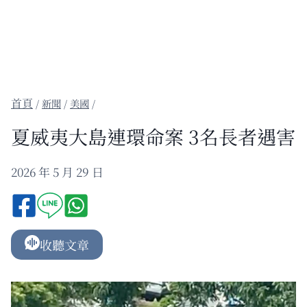
/
新聞
/
美國
/
夏威夷大島連環命案 3名長者遇害
2026 年 5 月 29 日
收聽文章