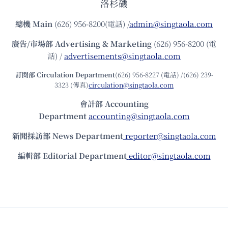
洛杉磯
總機
Main
(626) 956-8200(電話) /
admin@singtaola.com
廣告/市場部
Advertising & Marketing
(626) 956-8200 (電
話) /
advertisements@singtaola.com
訂閱部 Circulation Department
(626) 956-8227 (電話) /(626) 239-
3323 (傳真)
circulation@singtaola.com
會計部 Accounting
Department
accounting@singtaola.com
新聞採訪部 News Department
reporter@singtaola.com
編輯部 Editorial Department
editor@singtaola.com