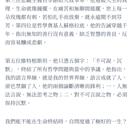
理，生命就像鐘擺，在痛苦和無聊間搖擺，世上每一
朵玫瑰都有刺，若怕扎手而放棄，就永遠聞不到芬
芳。第四位是哲學奠基人蘇格拉底，他的告誡穿越千
年，指出無知的善行沒有意義，缺乏智慧的善良，反
而容易釀成悲劇。
第五位維特根斯坦，他只憑五個字：「不可說，沉
默」，終結了所有哲學問題與當中的爭議。他指出，
我的語言界線，就是我的世界界線，語言成就了人，
卻也禁錮了人，他的兩個論斷清晰而鋒利；一，人無
法言說、無法思考之物；二，對不可言說之物，必須
保持沉默。
我們能不能在生命終結時，自問度過了極好的一生？