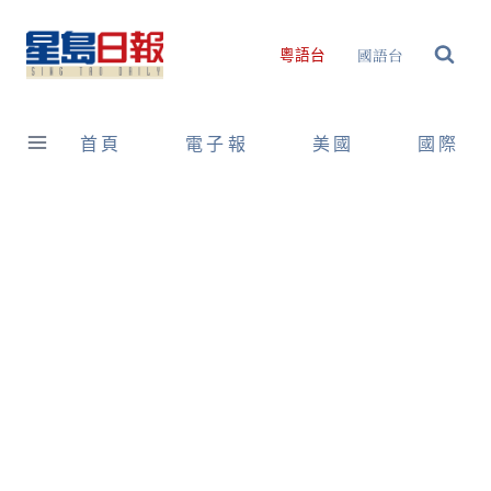
Skip
to
國語台
粵語台
content
首頁
電子報
美國
國際