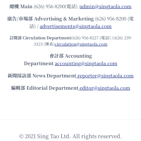
總機
Main
(626) 956-8200(電話) /
admin@singtaola.com
廣告/市場部
Advertising & Marketing
(626) 956-8200 (電
話) /
advertisements@singtaola.com
訂閱部 Circulation Department
(626) 956-8227 (電話) /(626) 239-
3323 (傳真)
circulation@singtaola.com
會計部 Accounting
Department
accounting@singtaola.com
新聞採訪部 News Department
reporter@singtaola.com
編輯部 Editorial Department
editor@singtaola.com
© 2021 Sing Tao Ltd. All rights reserved.