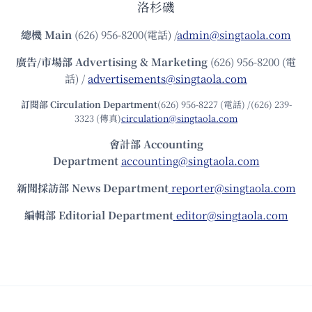
洛杉磯
總機
Main
(626) 956-8200(電話) /
admin@singtaola.com
廣告/市場部
Advertising & Marketing
(626) 956-8200 (電
話) /
advertisements@singtaola.com
訂閱部 Circulation Department
(626) 956-8227 (電話) /(626) 239-
3323 (傳真)
circulation@singtaola.com
會計部 Accounting
Department
accounting@singtaola.com
新聞採訪部 News Department
reporter@singtaola.com
編輯部 Editorial Department
editor@singtaola.com