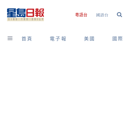
Skip
to
國語台
粵語台
content
首頁
電子報
美國
國際