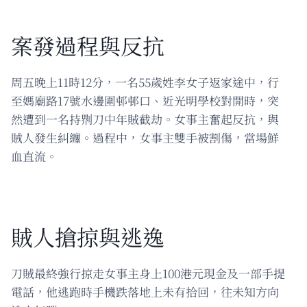
案發過程與反抗
周五晚上11時12分，一名55歲姓李女子返家途中，行
至媽廟路17號水邊圍邨邨口、近光明學校對開時，突
然遭到一名持𠝹刀中年賊截劫。女事主奮起反抗，與
賊人發生糾纏。過程中，女事主雙手被割傷，當場鮮
血直流。
賊人搶掠與逃逸
刀賊最終強行掠走女事主身上100港元現金及一部手提
電話，他逃跑時手機跌落地上未有拾回，往未知方向