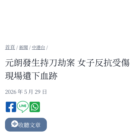
/
新聞
/
中港台
/
元朗發生持刀劫案 女子反抗受傷
現場遺下血跡
2026 年 5 月 29 日
收聽文章