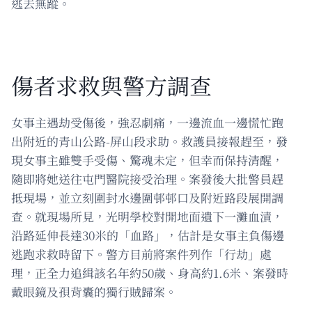
逃去無蹤。
傷者求救與警方調查
女事主遇劫受傷後，強忍劇痛，一邊流血一邊慌忙跑
出附近的青山公路-屏山段求助。救護員接報趕至，發
現女事主雖雙手受傷、驚魂未定，但幸而保持清醒，
隨即將她送往屯門醫院接受治理。案發後大批警員趕
抵現場，並立刻圍封水邊圍邨邨口及附近路段展開調
查。就現場所見，光明學校對開地面遺下一灘血漬，
沿路延伸長達30米的「血路」，估計是女事主負傷邊
逃跑求救時留下。警方目前將案件列作「行劫」處
理，正全力追緝該名年約50歲、身高約1.6米、案發時
戴眼鏡及孭背囊的獨行賊歸案。