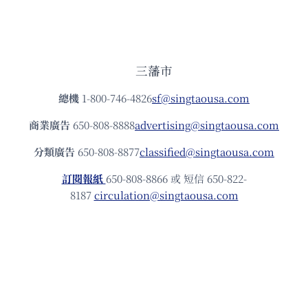
三藩市
總機
1-800-746-4826
sf@singtaousa.com
商業廣告
650-808-8888
advertising@singtaousa.com
分類廣告
650-808-8877
classified@singtaousa.com
訂閱報紙
650-808-8866 或 短信 650-822-
8187
circulation@singtaousa.com