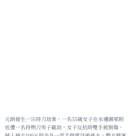
元朗發生一宗持刀劫案，一名55歲女子在水邊圍邨附
近遭一名持𠝹刀男子截劫。女子反抗時雙手被割傷，
賊人搶走100元現金及一部手提電話後逃去。警方將案