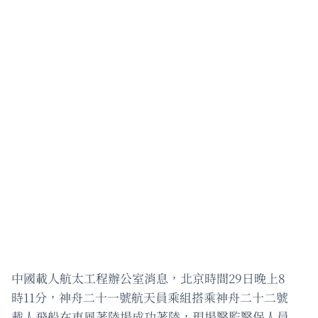
中國載人航太工程辦公室消息，北京時間29日晚上8
時11分，神舟二十一號航天員乘組搭乘神舟二十二號
載人飛船在東風著陸場成功著陸，現場醫監醫保人員