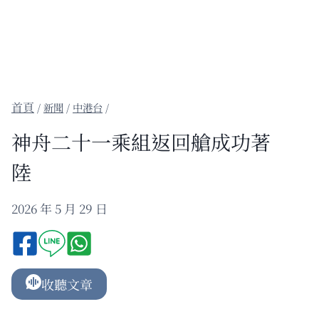
/
新聞
/
中港台
/
神舟二十一乘組返回艙成功著
陸
2026 年 5 月 29 日
收聽文章