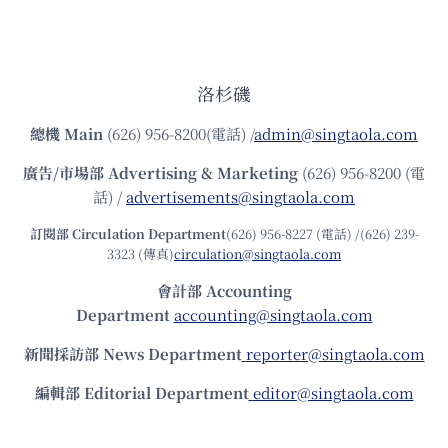
洛杉磯
總機
Main
(626) 956-8200(電話) /
admin@singtaola.com
廣告/市場部
Advertising & Marketing
(626) 956-8200 (電
話) /
advertisements@singtaola.com
訂閱部 Circulation Department
(626) 956-8227 (電話) /(626) 239-
3323 (傳真)
circulation@singtaola.com
會計部 Accounting
Department
accounting@singtaola.com
新聞採訪部 News Department
reporter@singtaola.com
編輯部 Editorial Department
editor@singtaola.com