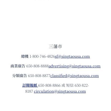
三藩市
總機
1-800-746-4826
sf@singtaousa.com
商業廣告
650-808-8888
advertising@singtaousa.com
分類廣告
650-808-8877
classified@singtaousa.com
訂閱報紙
650-808-8866 或 短信 650-822-
8187
circulation@singtaousa.com