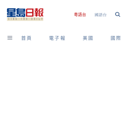
Skip
to
國語台
粵語台
content
首頁
電子報
美國
國際