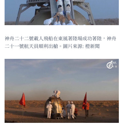
神舟二十二號載人飛船在東風著陸場成功著陸，神舟
二十一號航天員順利出艙。圖片來源: 橙新聞