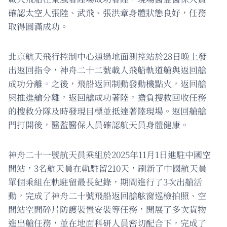
確認太空人張陸、武飛、張洪章身體狀態良好，任務
取得圓滿成功。
北京航天飛行控制中心通過地面測控站於28日晚上發
出返回指令，神舟二十二號載人飛船軌道艙與返回艙
成功分離。之後，飛船返回制動發動機點火，返回艙
與推進艙分離，返回艙成功著陸，擔負搜救回收任務
的搜救分隊及時發現目標並抵達著陸現場。返回艙艙
門打開後，醫監醫保人員確認航天員身體健康。
神舟二十一號航天員乘組於2025年11月1日進駐中國空
間站，3名航天員在軌駐留210天，刷新了中國航天員
單個乘組在軌駐留最長紀錄，期間進行了3次出艙活
動，完成了神舟二十號飛船返回艙舷窗巡檢拍照、空
間站空間碎片防護裝置安裝等任務，開展了多次貨物
進出艙任務，並在地面科研人員密切配合下，完成了