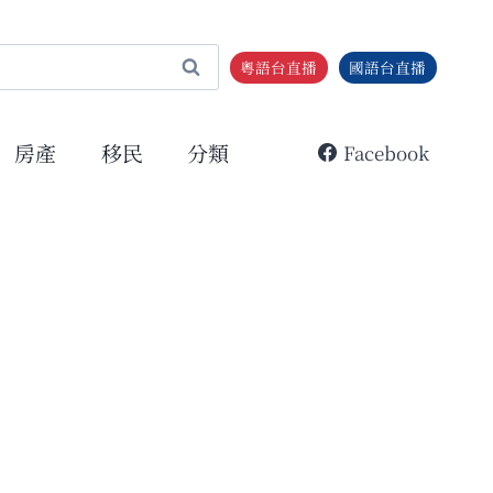
粵語台直播
國語台直播
房產
移民
分類
Facebook