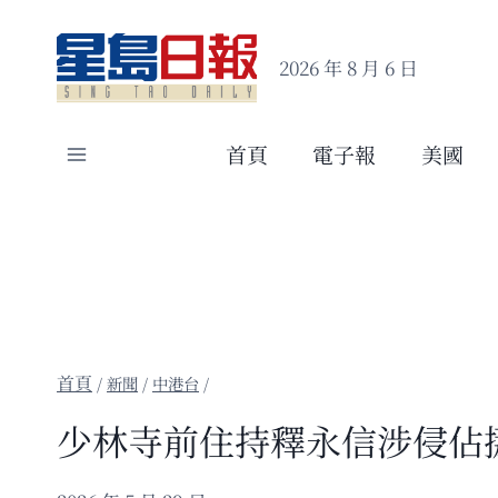
Skip
to
2026 年 8 月 6 日
content
首頁
電子報
美國
/
新聞
/
中港台
/
少林寺前住持釋永信涉侵佔挪