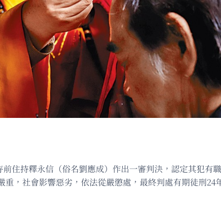
少林寺前住持釋永信（俗名劉應成）作出一審判決，認定其犯
重，社會影響惡劣，依法從嚴懲處，最終判處有期徒刑24年