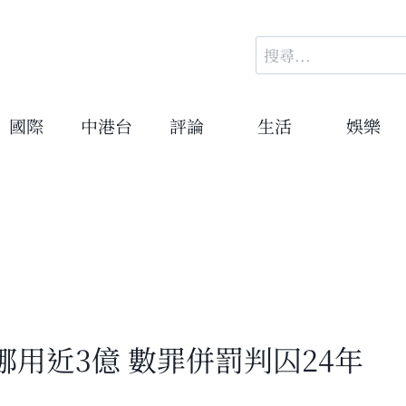
搜
尋
關
鍵
國際
中港台
評論
生活
娛樂
字:
用近3億 數罪併罰判囚24年