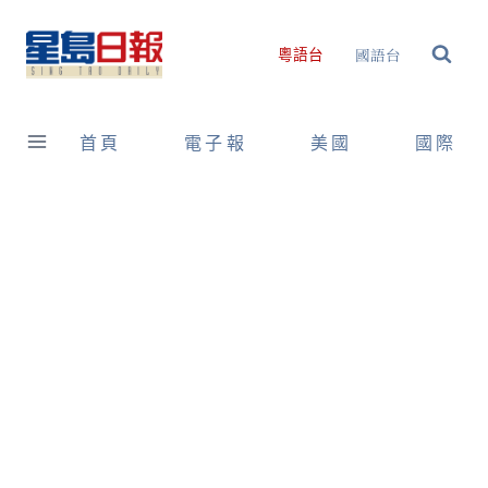
Skip
to
國語台
粵語台
content
首頁
電子報
美國
國際