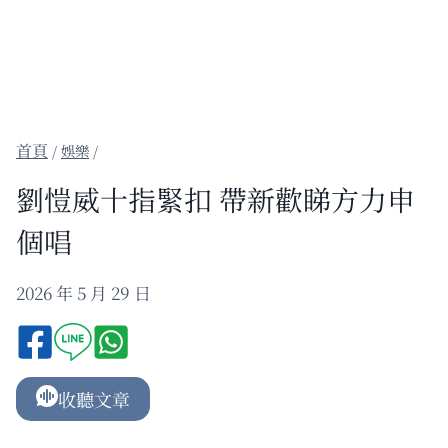
/
娛樂
/
劉愷威十指緊扣 帶新歡睇方力申
個唱
2026 年 5 月 29 日
收聽文章