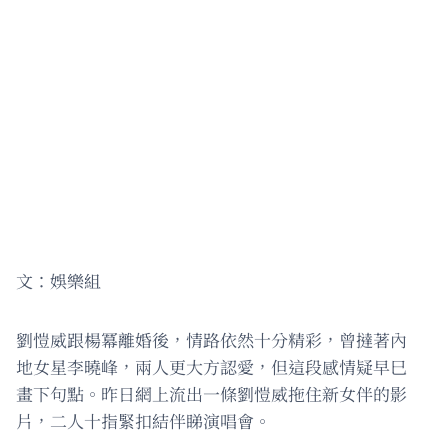
文：娛樂組
劉愷威跟楊冪離婚後，情路依然十分精彩，曾撻著內
地女星李曉峰，兩人更大方認愛，但這段感情疑早巳
畫下句點。昨日網上流出一條劉愷威拖住新女伴的影
片，二人十指緊扣結伴睇演唱會。