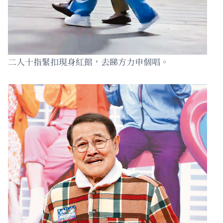
二人十指緊扣現身紅館，去睇方力申個唱。