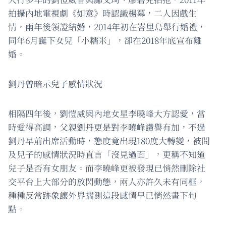
拍攝內地電視劇《如意》時認識楊冪，二人因戲生
情，兩年後領證結婚，2014年初在峇里島舉行婚禮，
同年6月誕下女兒「小糯米」，卻在2018年底宣布離
婚。
劉丹曾暗示兒子感情狀況
相隔四年後，劉愷威與內地女星李曉峰大方認愛，當
時愛得高調，父親劉丹更是對李曉峰讚譽有加，不過
劉丹早前出席活動時，態度竟出現180度大轉變，被問
及兒子的感情狀況時直言「沒見過面」，更稱不知道
兒子是否有女朋友。而李曉峰更被發現已悄然刪除社
交平台上大部分的放閃動態，兩人亦許久未有同框，
種種反常跡象讓外界揣測這段感情早已悄然畫下句
點。