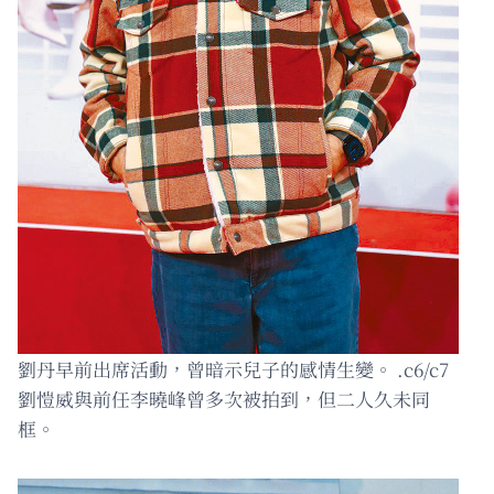
劉丹早前出席活動，曾暗示兒子的感情生變。 .c6/c7
劉愷威與前任李曉峰曾多次被拍到，但二人久未同
框。