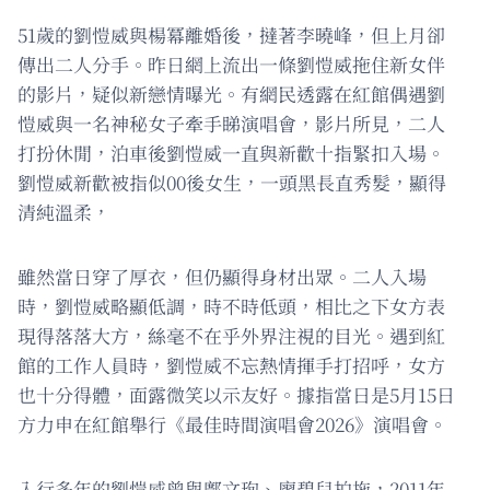
51歲的劉愷威與楊冪離婚後，撻著李曉峰，但上月卻
傳出二人分手。昨日網上流出一條劉愷威拖住新女伴
的影片，疑似新戀情曝光。有網民透露在紅館偶遇劉
愷威與一名神秘女子牽手睇演唱會，影片所見，二人
打扮休閒，泊車後劉愷威一直與新歡十指緊扣入場。
劉愷威新歡被指似00後女生，一頭黑長直秀髮，顯得
清純溫柔，
雖然當日穿了厚衣，但仍顯得身材出眾。二人入場
時，劉愷威略顯低調，時不時低頭，相比之下女方表
現得落落大方，絲毫不在乎外界注視的目光。遇到紅
館的工作人員時，劉愷威不忘熱情揮手打招呼，女方
也十分得體，面露微笑以示友好。據指當日是5月15日
方力申在紅館舉行《最佳時間演唱會2026》演唱會。
入行多年的劉愷威曾與鄺文珣、廖碧兒拍拖，2011年