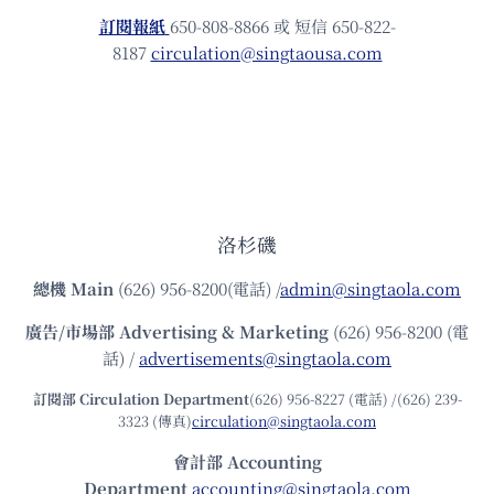
訂閱報紙
650-808-8866 或 短信 650-822-
8187
circulation@singtaousa.com
洛杉磯
總機
Main
(626) 956-8200(電話) /
admin@singtaola.com
廣告/市場部
Advertising & Marketing
(626) 956-8200 (電
話) /
advertisements@singtaola.com
訂閱部 Circulation Department
(626) 956-8227 (電話) /(626) 239-
3323 (傳真)
circulation@singtaola.com
會計部 Accounting
Department
accounting@singtaola.com