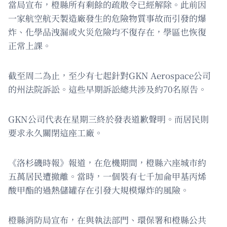
當局宣布，橙縣所有剩餘的疏散令已經解除。此前因
一家航空航天製造廠發生的危險物質事故而引發的爆
炸、化學品洩漏或火災危險均不復存在，學區也恢復
正常上課。
截至周二為止，至少有七起針對GKN Aerospace公司
的州法院訴訟。這些早期訴訟總共涉及約70名原告。
GKN公司代表在星期三終於發表道歉聲明。而居民則
要求永久關閉這座工廠。
《洛杉磯時報》報道，在危機期間，橙縣六座城市約
五萬居民遭撤離。當時，一個裝有七千加侖甲基丙烯
酸甲酯的過熱儲罐存在引發大規模爆炸的風險。
橙縣消防局宣布，在與執法部門、環保署和橙縣公共