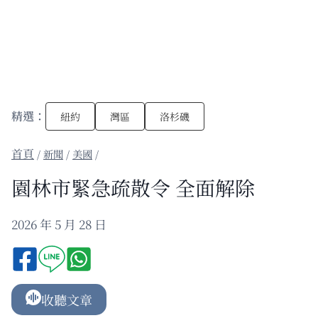
精選：
紐約
灣區
洛杉磯
/
新聞
/
美國
/
園林市緊急疏散令 全面解除
2026 年 5 月 28 日
收聽文章