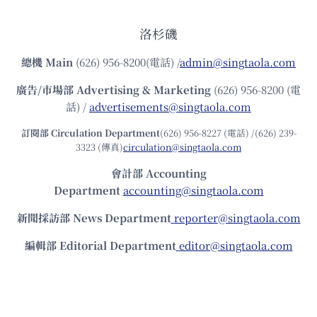
洛杉磯
總機
Main
(626) 956-8200(電話) /
admin@singtaola.com
廣告/市場部
Advertising & Marketing
(626) 956-8200 (電
話) /
advertisements@singtaola.com
訂閱部 Circulation Department
(626) 956-8227 (電話) /(626) 239-
3323 (傳真)
circulation@singtaola.com
會計部 Accounting
Department
accounting@singtaola.com
新聞採訪部 News Department
reporter@singtaola.com
編輯部 Editorial Department
editor@singtaola.com