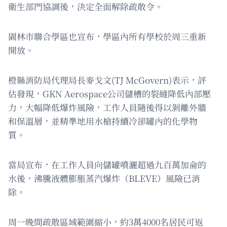
衛生部門協調後，決定全面解除疏散令。
園林市聯合學區也宣布，學區內所有學校於周三重新
開放。
橙縣消防局代理局長麥戈文(TJ McGovern)表示，評
估發現，GKN Aerospace公司儲槽的裂縫降低內部壓
力，大幅降低爆炸風險，工作人員隨後得以剝離外牆
和保溫層，並精準地用水槍持續冷卻罐內的化學物
質。
當局宣布，在工作人員向儲罐噴灑超過九百萬加侖的
水後，沸騰液體膨脹蒸汽爆炸（BLEVE）風險已消
除。
周一晚間疏散區域範圍縮小，約3萬4000名居民可返