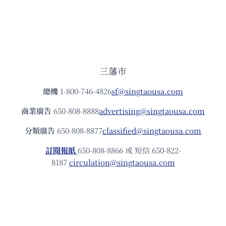
三藩市
總機
1-800-746-4826
sf@singtaousa.com
商業廣告
650-808-8888
advertising@singtaousa.com
分類廣告
650-808-8877
classified@singtaousa.com
訂閱報紙
650-808-8866 或 短信 650-822-
8187
circulation@singtaousa.com