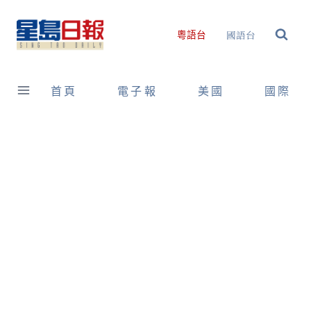
Skip
to
國語台
粵語台
content
首頁
電子報
美國
國際