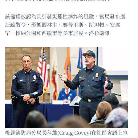
該儲罐被認為具引發災難性爆炸的風險，當局發布廣
泛疏散令，影響園林市、賽普里斯、斯坦頓、安那
罕、標納公園和西敏市等多市居民。洛杉磯訊
橙縣消防局分局長科維(Craig Covey)在社區會議上宣