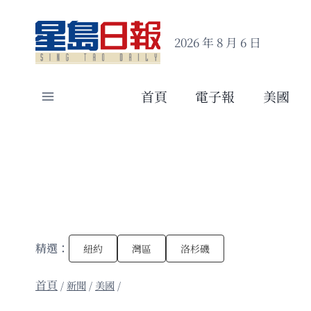
Skip
to
2026 年 8 月 6 日
content
首頁
電子報
美國
精選：
紐約
灣區
洛杉磯
/
新聞
/
美國
/