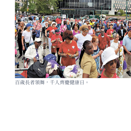
百歲長者領舞，千人齊慶健康日。