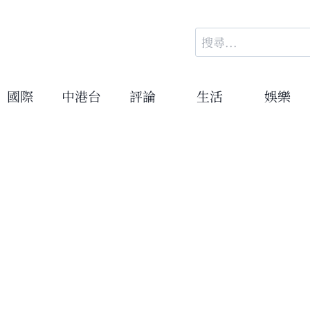
搜
尋
關
鍵
國際
中港台
評論
生活
娛樂
字: