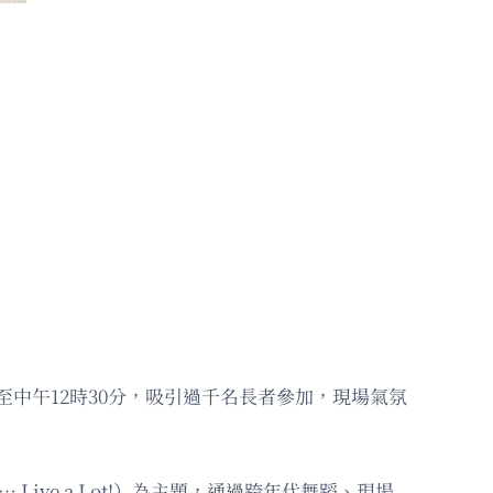
至中午12時30分，吸引過千名長者參加，現場氣氛
le… Live a Lot!）為主題，通過跨年代舞蹈、現場