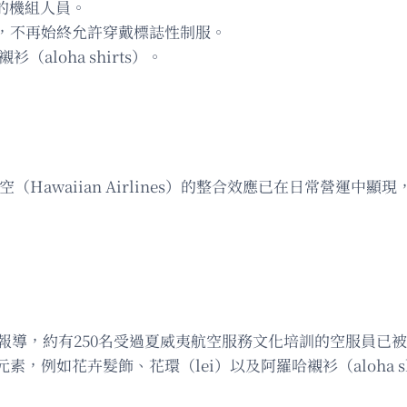
的機組人員。
，不再始終允許穿戴標誌性制服。
aloha shirts）。
夷航空（Hawaiian Airlines）的整合效應已在日常營運中
day）的報導，約有250名受過夏威夷航空服務文化培訓的空服
例如花卉髮飾、花環（lei）以及阿羅哈襯衫（aloha shi