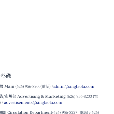
洛杉磯
機
Main
(626) 956-8200(電話) /
admin@singtaola.com
告/市場部
Advertising & Marketing
(626) 956-8200 (電
 /
advertisements@singtaola.com
閱部 Circulation Department
(626) 956-8227 (電話) /(626)