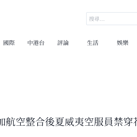
搜
尋
關
鍵
國際
中港台
評論
生活
娛樂
字:
加航空整合後夏威夷空服員禁穿