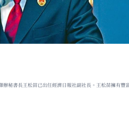
聯辦秘書長王松苗已出任經濟日報社副社長。王松苗擁有豐