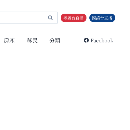
粵語台直播
國語台直播
房產
移民
分類
Facebook