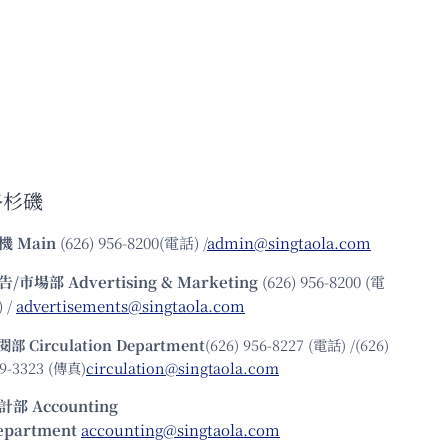
洛杉磯
機
Main
(626) 956-8200(電話) /
admin@singtaola.com
告/市場部
Advertising & Marketing
(626) 956-8200 (電
 /
advertisements@singtaola.com
閱部 Circulation Department
(626) 956-8227 (電話) /(626)
9-3323 (傳真)
circulation@singtaola.com
計部 Accounting
epartment
accounting@singtaola.com