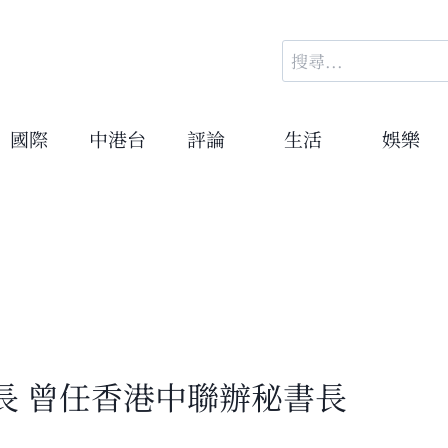
搜
尋
關
鍵
國際
中港台
評論
生活
娛樂
字:
長 曾任香港中聯辦秘書長