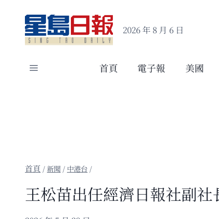
Skip
to
2026 年 8 月 6 日
content
首頁
電子報
美國
/
新聞
/
中港台
/
王松苗出任經濟日報社副社