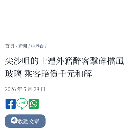
/
新聞
/
中港台
/
尖沙咀的士遭外籍醉客擊碎擋風
玻璃 乘客賠償千元和解
2026 年 5 月 28 日
收聽文章