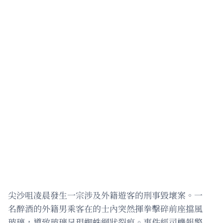
尖沙咀凌晨發生一宗涉及外籍遊客的刑事毀壞案。一
名醉酒的外籍男乘客在的士內突然揮拳擊碎前座擋風
玻璃，導致玻璃呈現蜘蛛網狀裂痕。事件經司機報警