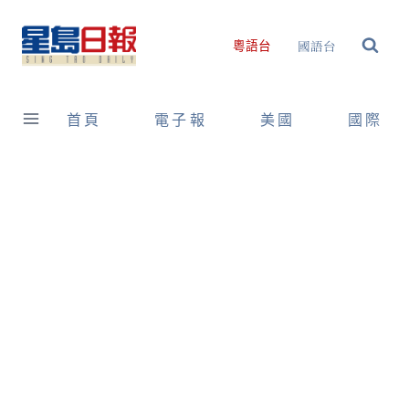
Skip
to
國語台
粵語台
content
首頁
電子報
美國
國際