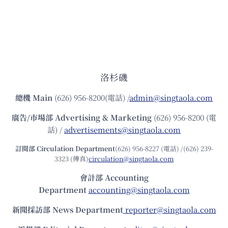
洛杉磯
總機
Main
(626) 956-8200(電話) /
admin@singtaola.com
廣告/市場部
Advertising & Marketing
(626) 956-8200 (電
話) /
advertisements@singtaola.com
訂閱部 Circulation Department
(626) 956-8227 (電話) /(626) 239-
3323 (傳真)
circulation@singtaola.com
會計部 Accounting
Department
accounting@singtaola.com
新聞採訪部 News Department
reporter@singtaola.com