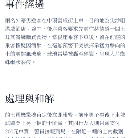
事件經過
兩名外籍男遊客在中環雲咸街上車，目的地為尖沙咀
港威酒店。途中，後座乘客要求先前往赫德道一間土
耳其餐廳購買食物。當後座乘客下車後，留在前座的
乘客懷疑因酒醉，在毫無預警下突然揮拳猛力擊向的
士的前擋風玻璃，玻璃當場被轟至碎裂，呈現大片蜘
蛛網狀裂痕。
處理與和解
的士司機驚魂甫定後立即報警。前座男子事後下車並
試圖登上另一輛的士匿藏，其同行友人則只願支付
200元車資。警員接報到場，在附近一輛的士內截獲