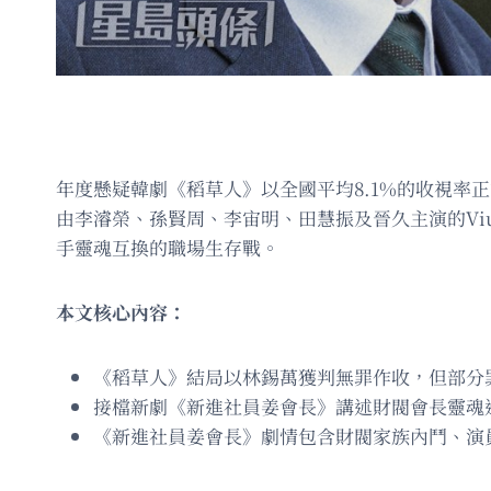
年度懸疑韓劇《稻草人》以全國平均8.1%的收視
由李濬榮、孫賢周、李宙明、田慧振及晉久主演的Viu 
手靈魂互換的職場生存戰。
本文核心內容：
《稻草人》結局以林錫萬獲判無罪作收，但部分
接檔新劇《新進社員姜會長》講述財閥會長靈魂
《新進社員姜會長》劇情包含財閥家族內鬥、演