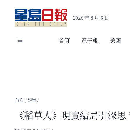
Skip
to
2026 年 8 月 5 日
content
首頁
電子報
美國
/
娛樂
/
《稻草人》現實結局引深思