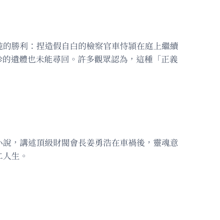
純的勝利：捏造假自白的檢察官車恃頴在庭上繼續
珍的遺體也未能尋回。許多觀眾認為，這種「正義
網絡小說，講述頂級財閥會長姜勇浩在車禍後，靈魂意
二人生。