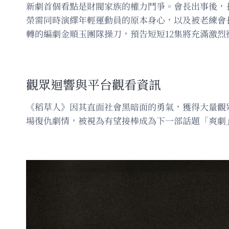
新劇首個看點是財閥家族的權力鬥爭。會長出事後，
榮需同時演繹年輕運動員的原本身心，以及被老練會
轉的編劇金順玉團隊操刀，預告短短12集將充滿激烈
觀眾迴響與平台觀看資訊
《稻草人》因其直面社會黑暗面的勇氣，獲得大量觀
場復仇劇情，被視為有望接棒成為下一部話題「爽劇