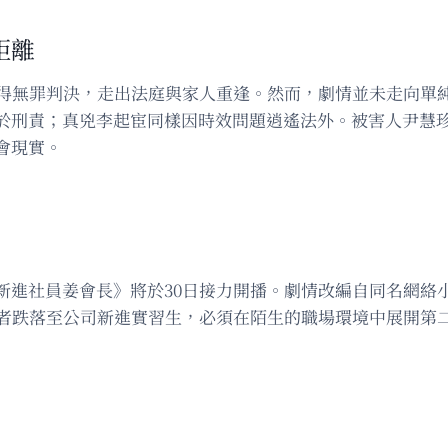
距離
獲得無罪判決，走出法庭與家人重逢。然而，劇情並未走向單
於刑責；真兇李起宦同樣因時效問題逍遙法外。被害人尹慧
會現實。
幻韓劇《新進社員姜會長》將於30日接力開播。劇情改編自同名
導者跌落至公司新進實習生，必須在陌生的職場環境中展開第