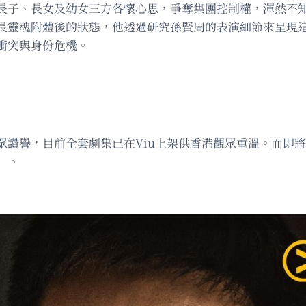
長子、長女及幼女三方各懷心思，爭奪集團控制權，渾然不
長靈魂附體後的狀態，他透過研究孫賢周的表演細節來呈現
衝突與身份危機。
眾讚譽，目前全套劇集已在Viu上架供香港觀眾重溫。而即
」。