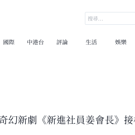
搜
尋
關
鍵
國際
中港台
評論
生活
娛樂
字:
 奇幻新劇《新進社員姜會長》接