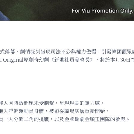
率正式落幕，劇情深刻呈現司法不公與權力傲慢，引發韓國觀
Original原創奇幻劇《新進社員姜會長》，將於本月30日
罪人因時效問題未受制裁，呈現現實的無力感。
進入年輕運動員身體，被迫從職場底層重新開始。
員一人分飾二角的挑戰，以及金牌編劇金順玉團隊的參與。