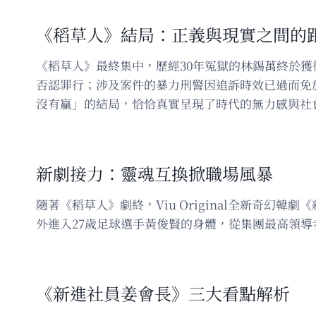
《稻草人》結局：正義與現實之間的
《稻草人》最終集中，歷經30年冤獄的林錫萬終於
否認罪行；涉及案件的暴力刑警因追訴時效已過而免
沒有贏」的結局，恰恰真實呈現了時代的無力感與社
新劇接力：靈魂互換掀職場風暴
隨著《稻草人》劇終，Viu Original全新奇
外進入27歲足球選手黃俊賢的身體，從集團最高領
《新進社員姜會長》三大看點解析