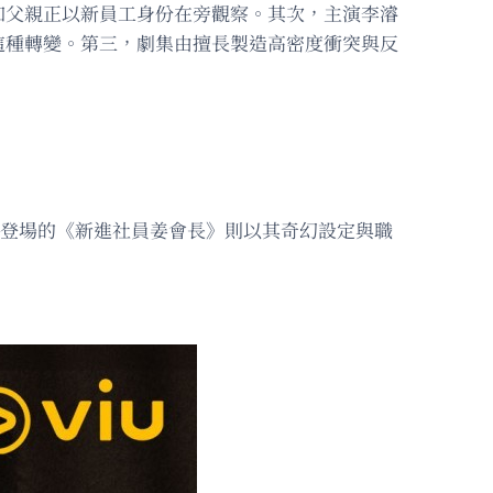
知父親正以新員工身份在旁觀察。其次，主演李濬
這種轉變。第三，劇集由擅長製造高密度衝突與反
將登場的《新進社員姜會長》則以其奇幻設定與職