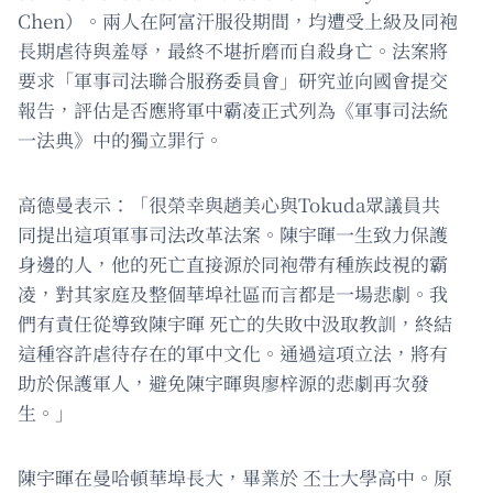
Chen）。兩人在阿富汗服役期間，均遭受上級及同袍
長期虐待與羞辱，最終不堪折磨而自殺身亡。法案將
要求「軍事司法聯合服務委員會」研究並向國會提交
報告，評估是否應將軍中霸凌正式列為《軍事司法統
一法典》中的獨立罪行。
高德曼表示：「很榮幸與趙美心與Tokuda眾議員共
同提出這項軍事司法改革法案。陳宇暉一生致力保護
身邊的人，他的死亡直接源於同袍帶有種族歧視的霸
凌，對其家庭及整個華埠社區而言都是一場悲劇。我
們有責任從導致陳宇暉 死亡的失敗中汲取教訓，終結
這種容許虐待存在的軍中文化。通過這項立法，將有
助於保護軍人，避免陳宇暉與廖梓源的悲劇再次發
生。」
陳宇暉在曼哈頓華埠長大，畢業於 丕士大學高中。原