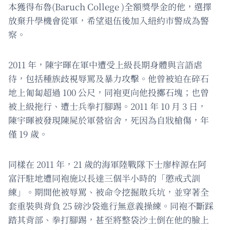
本獲得布魯(Baruch College )全額獎學金的他，選擇
放棄升學機會從軍，希望退伍後加入紐約市警成為警
察。
2011 年，陳宇暉在軍中遭受上級長期身體與言語虐
待，包括種族歧視辱罵及暴力攻擊。他曾被迫在碎石
地上匍匐超過 100 公尺，同袍更向他投擲石塊；也曾
被上級拖行、遭士兵拳打腳踢。2011 年 10 月 3 日，
陳宇暉被發現陳屍於軍營宿舍，死因為自戕槍傷，年
僅 19 歲。
同樣在 2011 年，21 歲的海軍陸戰隊下士廖梓源在阿
富汗駐地遭同袍施以長達三個半小時的「懲戒式訓
練」。期間他被辱罵、被命令挖掘散兵坑，並穿著全
套重裝與背負 25 磅沙袋進行無意義操練。同袍不斷踩
踏其背部、拳打腳踢，甚至將整袋沙土倒在他的臉上