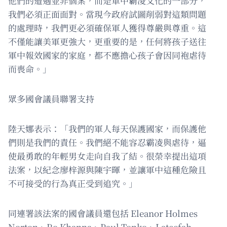
他們的遭遇並非個案，而是軍中霸凌文化的一部分，
我們必須正面面對。當現今政府試圖削弱對這類問題
的處理時，我們更必須確保軍人獲得尊嚴與尊重。這
不僅能讓美軍更強大，更重要的是，任何將孩子送往
軍中報效國家的家庭，都不應擔心孩子會因同袍虐待
而喪命。」
眾多國會議員聯署支持
陸天娜表示：「我們的軍人每天保護國家，而保護他
們則是我們的責任。我們絕不能容忍霸凌與虐待，逼
使最勇敢的年輕男女走向自我了結。很榮幸提出這項
法案，以紀念廖梓源與陳宇暉，並讓軍中這種危險且
不可接受的行為真正受到追究。」
同連署該法案的國會議員還包括 Eleanor Holmes
Norton、Ro Khanna、Paul Tonko、Lateefah