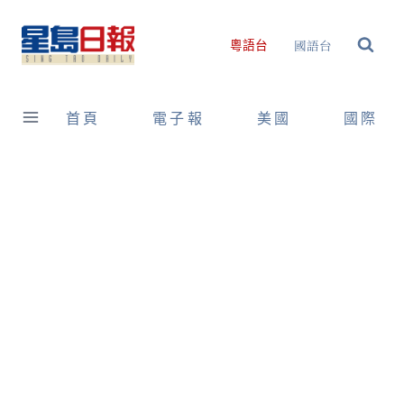
Skip
to
國語台
粵語台
content
首頁
電子報
美國
國際