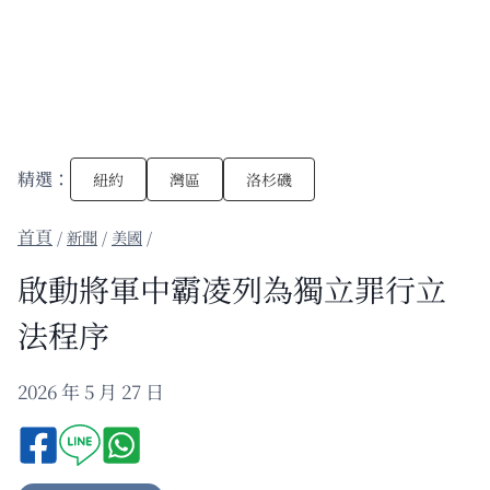
精選：
紐約
灣區
洛杉磯
/
新聞
/
美國
/
啟動將軍中霸凌列為獨立罪行立
法程序
2026 年 5 月 27 日