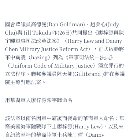
國會眾議員高德曼(Dan Goldman)、趙美心(Judy
Chu)與 Jill Tokuda 昨(26日)共同提出《廖梓源與陳
宇暉軍事司法改革法案》（Harry Lew and Danny
Chen Military Justice Reform Act），正式啟動將
軍中霸凌（hazing）列為《軍事司法統一法典》
（Uniform Code of Military Justice）獨立罪行的
立法程序。聯邦參議員陸天娜(Gillibrand )將在參議
院主導對應法案。
用華裔軍人廖梓源陳宇暉命名
該法案以兩名因軍中霸凌而喪命的華裔軍人命名：華
裔美國海軍陸戰隊下士廖梓源(Harry Lew)，以及來
自紐約華埠的華裔陸軍士兵陳宇暉（Danny