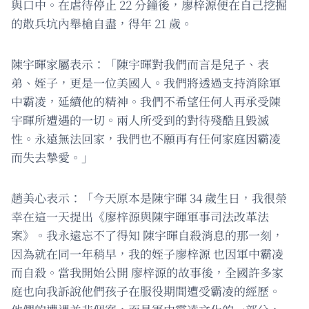
與口中。在虐待停止 22 分鐘後，廖梓源便在自己挖掘
的散兵坑內舉槍自盡，得年 21 歲。
陳宇暉家屬表示：「陳宇暉對我們而言是兒子、表
弟、姪子，更是一位美國人。我們將透過支持消除軍
中霸凌，延續他的精神。我們不希望任何人再承受陳
宇暉所遭遇的一切。兩人所受到的對待殘酷且毀滅
性。永遠無法回家，我們也不願再有任何家庭因霸凌
而失去摯愛。」
趙美心表示：「今天原本是陳宇暉 34 歲生日，我很榮
幸在這一天提出《廖梓源與陳宇暉軍事司法改革法
案》。我永遠忘不了得知 陳宇暉自殺消息的那一刻，
因為就在同一年稍早，我的姪子廖梓源 也因軍中霸凌
而自殺。當我開始公開 廖梓源的故事後，全國許多家
庭也向我訴說他們孩子在服役期間遭受霸凌的經歷。