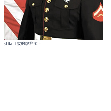
死時21歲的廖梓源。