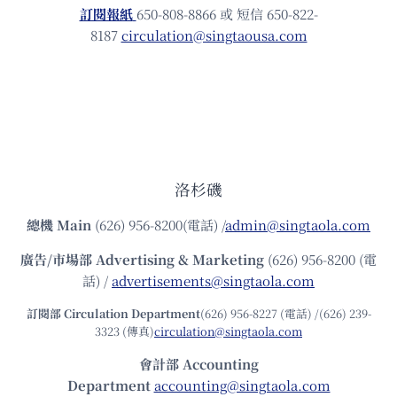
訂閱報紙
650-808-8866 或 短信 650-822-
8187
circulation@singtaousa.com
洛杉磯
總機
Main
(626) 956-8200(電話) /
admin@singtaola.com
廣告/市場部
Advertising & Marketing
(626) 956-8200 (電
話) /
advertisements@singtaola.com
訂閱部 Circulation Department
(626) 956-8227 (電話) /(626) 239-
3323 (傳真)
circulation@singtaola.com
會計部 Accounting
Department
accounting@singtaola.com