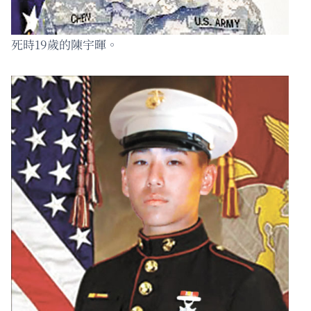
死時19歲的陳宇暉。