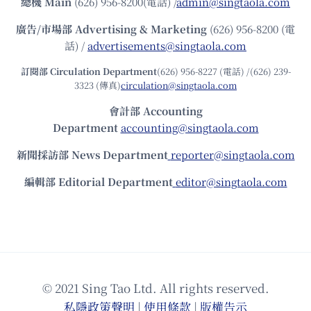
總機
Main
(626) 956-8200(電話) /
admin@singtaola.com
廣告/市場部
Advertising & Marketing
(626) 956-8200 (電
話) /
advertisements@singtaola.com
訂閱部 Circulation Department
(626) 956-8227 (電話) /(626) 239-
3323 (傳真)
circulation@singtaola.com
會計部 Accounting
Department
accounting@singtaola.com
新聞採訪部 News Department
reporter@singtaola.com
編輯部 Editorial Department
editor@singtaola.com
© 2021 Sing Tao Ltd. All rights reserved.
私隱政策聲明
|
使⽤條款
|
版權告⽰