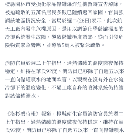
橙縣園林市受損化學品儲罐爆炸危機暫時宣告解除，
被迫疏散的五萬名居民多數已陸續返回家園，官員強
調該地區情況安全。當局於週二(26日)表示，此次航
天工廠內發生危機原因，是用以調節化學儲罐溫度的
冷卻系統發生故障，導致儲罐極度過熱，從而引發危
險物質緊急響應，並導致5萬人被緊急疏散。
消防官員於週二上午指出，過熱儲罐的溫度徹夜保持
穩定，維持在華氏92度。消防員已移除了自週五以來
一直向儲罐噴水的地面軟管，以觀察在沒有外在水流
冷卻下的溫度變化，不過工廠自身的噴淋系統仍持續
對該儲罐灑水。
《洛杉磯時報》報道，橙縣衛生官員消防官員於週二
上午指出，過熱儲罐的溫度徹夜保持穩定，維持在華
氏92度。消防員已移除了自週五以來一直向儲罐噴水