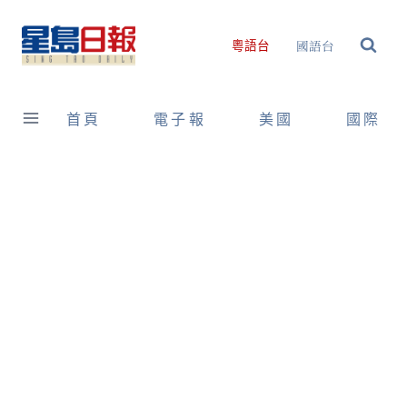
Skip
to
國語台
粵語台
content
首頁
電子報
美國
國際