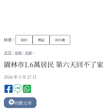
精選：
紐約
灣區
洛杉磯
/
新聞
/
美國
/
園林市1.6萬居民 第六天回不了家
2026 年 5 月 27 日
收聽文章