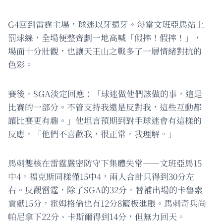
G4回到雷霆主場，球迷以牙還牙。每當文班亞馬站上
罰球線，全場便整齊劃一地高喊「假摔！假摔！」，
場面十分壯觀，也讓天王山之戰多了一層情緒對抗的
色彩。
賽後，SGA淡定回應：「球迷做他們該做的事，這是
比賽的一部分。不管支持我還是反對我，這些互動都
讓比賽更有趣。」他坦言預期到對手球迷會有這樣的
反應，「他們不喜歡我，很正常，我理解。」
馬刺雙核在雷霆嚴密防守下集體失常——文班亞馬15
中4，福克斯同樣僅15中4，兩人合計只得到30分左
右。反觀雷霆，除了SGA的32分，替補出場的卡魯索
貢獻15分，霍姆格倫也有12分8籃板進賬。馬刺奇兵尚
帕尼拿下22分、卡斯爾得到14分，但無力回天。