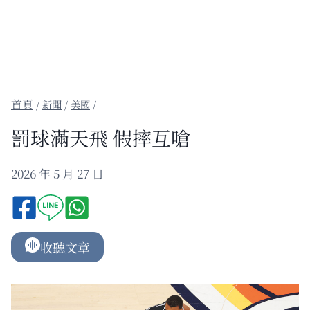
/
新聞
/
美國
/
罰球滿天飛 假摔互嗆
2026 年 5 月 27 日
收聽文章