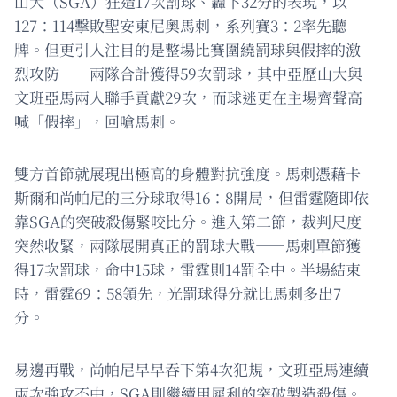
山大（SGA）狂造17次罰球、轟下32分的表現，以
127：114擊敗聖安東尼奧馬刺，系列賽3：2率先聽
牌。但更引人注目的是整場比賽圍繞罰球與假摔的激
烈攻防——兩隊合計獲得59次罰球，其中亞歷山大與
文班亞馬兩人聯手貢獻29次，而球迷更在主場齊聲高
喊「假摔」，回嗆馬刺。
雙方首節就展現出極高的身體對抗強度。馬刺憑藉卡
斯爾和尚帕尼的三分球取得16：8開局，但雷霆隨即依
靠SGA的突破殺傷緊咬比分。進入第二節，裁判尺度
突然收緊，兩隊展開真正的罰球大戰——馬刺單節獲
得17次罰球，命中15球，雷霆則14罰全中。半場結束
時，雷霆69：58領先，光罰球得分就比馬刺多出7
分。
易邊再戰，尚帕尼早早吞下第4次犯規，文班亞馬連續
兩次強攻不中，SGA則繼續用犀利的突破製造殺傷。