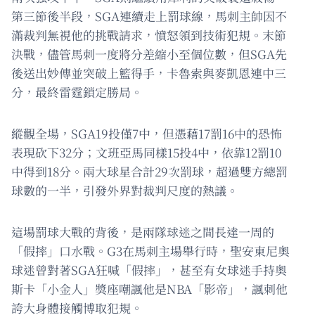
第三節後半段，SGA連續走上罰球線，馬刺主帥因不
滿裁判無視他的挑戰請求，憤怒領到技術犯規。末節
決戰，儘管馬刺一度將分差縮小至個位數，但SGA先
後送出妙傳並突破上籃得手，卡魯索與麥凱恩連中三
分，最終雷霆鎖定勝局。
縱觀全場，SGA19投僅7中，但憑藉17罰16中的恐怖
表現砍下32分；文班亞馬同樣15投4中，依靠12罰10
中得到18分。兩大球星合計29次罰球，超過雙方總罰
球數的一半，引發外界對裁判尺度的熱議。
這場罰球大戰的背後，是兩隊球迷之間長達一周的
「假摔」口水戰。G3在馬刺主場舉行時，聖安東尼奧
球迷曾對著SGA狂喊「假摔」，甚至有女球迷手持奧
斯卡「小金人」獎座嘲諷他是NBA「影帝」，諷刺他
誇大身體接觸博取犯規。