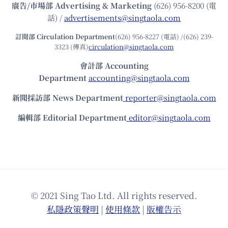
廣告/市場部
Advertising & Marketing
(626) 956-8200 (電
話) /
advertisements@singtaola.com
訂閱部 Circulation Department
(626) 956-8227 (電話) /(626) 239-
3323 (傳真)
circulation@singtaola.com
會計部 Accounting
Department
accounting@singtaola.com
新聞採訪部 News Department
reporter@singtaola.com
編輯部 Editorial Department
editor@singtaola.com
© 2021 Sing Tao Ltd. All rights reserved.
私隱政策聲明
|
使⽤條款
|
版權告⽰