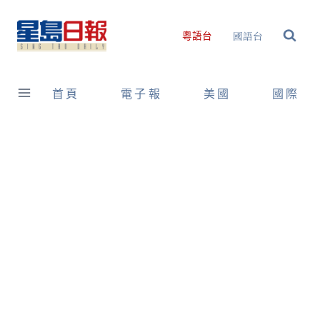
Skip
to
國語台
粵語台
content
首頁
電子報
美國
國際