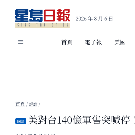
Skip
to
2026 年 8 月 6 日
content
首頁
電子報
美國
/
評論
/
美對台140億軍售突喊
國語