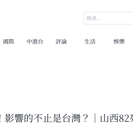
搜
尋
關
鍵
國際
中港台
評論
生活
娛樂
字:
停！影響的不止是台灣？｜山西8