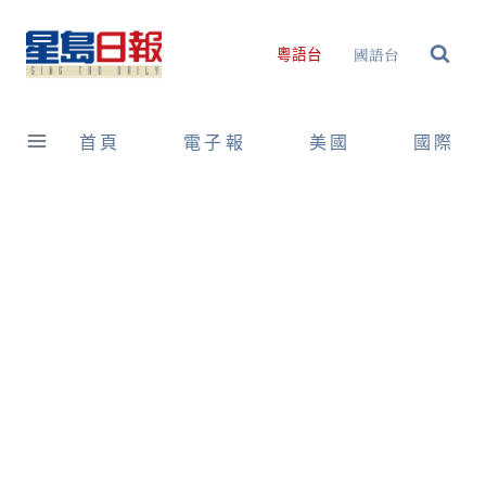
Skip
to
國語台
粵語台
content
首頁
電子報
美國
國際