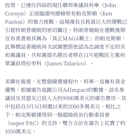
投票，已連任四屆的現任聯邦參議員科寧（John
Cornyn）正面臨德州總檢察長帕克斯頓（Ken
Paxton）的強力挑戰。這場漫長且耗資巨大的選戰已
引起特朗普總統的密切關注。特朗普總統在選戰後期
宣布背書被其稱為「真正MAGA戰士」的帕克斯頓，
此舉標誌著總統再次試圖懲罰他認為忠誠度不足的共
和黨議員。共和黨提名勝出者將在11月迎戰民主黨州
眾議員塔拉里科（James Talarico）。
美聯社報道，在整個競選過程中，科寧一直擁有資金
優勢。根據廣告追蹤公司AdImpact的數據，該名參
議員及其盟友已投入大約9000萬美元的廣告費用，其
中包括自3月3日初選以來的2000多萬美元。相比之
下，帕克斯頓僅得到一個超級政治行動委員會
（super PAC）的支持，雙方合計在廣告上花費了約
1050萬美元。