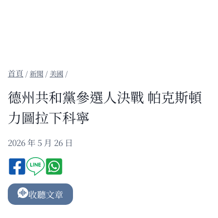
/
新聞
/
美國
/
德州共和黨參選人決戰 帕克斯頓
力圖拉下科寧
2026 年 5 月 26 日
收聽文章