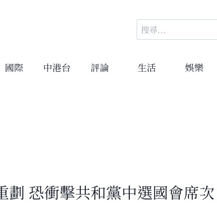
搜
尋
關
鍵
國際
中港台
評論
生活
娛樂
字:
重劃 恐衝擊共和黨中選國會席次