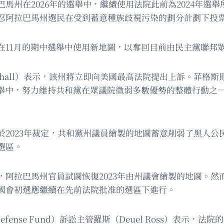
馬州在2026年的選舉中，繼續使用法院此前為2024年選
忍阿拉巴馬州選民在受到蓄意種族歧視污染的劃分計劃下投
1月的期中選舉中使用新地圖，以奪回目前由民主黨聯邦眾議員菲格
arshall）表示，該州將立即向美國最高法院提出上訴。菲
選舉中，努力維持共和黨在眾議院微弱多數優勢的整體行動之
2023年裁定，共和黨州議員繪製的地圖蓄意削弱了黑人公
選區。
，阿拉巴馬州官員試圖恢復2023年由州議會繪製的地圖。然
國會初選應繼續在先前法院批准的選區下進行。
Defense Fund）訴訟主管羅斯（Deuel Ross）表示