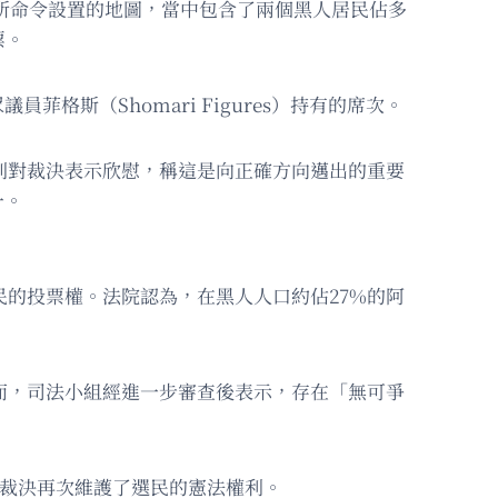
舉所命令設置的地圖，當中包含了兩個黑人居民佔多
票。
斯（Shomari Figures）持有的席次。
格斯則對裁決表示欣慰，稱這是向正確方向邁出的重要
一。
民的投票權。法院認為，在黑人人口約佔27%的阿
而，司法小組經進一步審查後表示，存在「無可爭
，法院的裁決再次維護了選民的憲法權利。