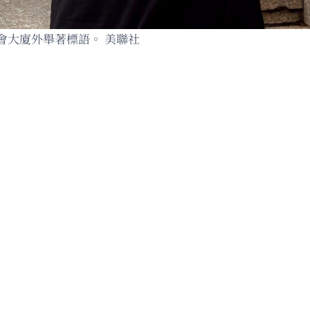
會大廈外舉著標語。 美聯社