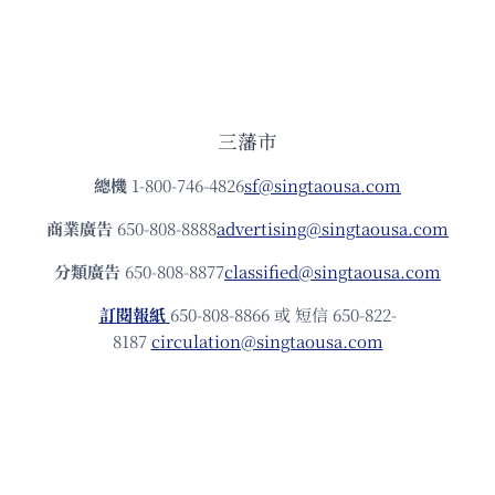
三藩市
總機
1-800-746-4826
sf@singtaousa.com
商業廣告
650-808-8888
advertising@singtaousa.com
分類廣告
650-808-8877
classified@singtaousa.com
訂閱報紙
650-808-8866 或 短信 650-822-
8187
circulation@singtaousa.com