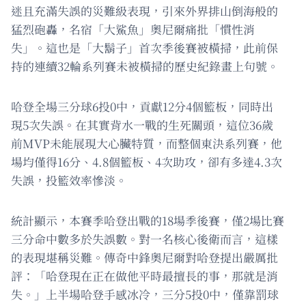
迷且充滿失誤的災難級表現，引來外界排山倒海般的
猛烈砲轟，名宿「大鯊魚」奧尼爾痛批「慣性消
失」。這也是「大鬍子」首次季後賽被橫掃，此前保
持的連續32輪系列賽未被橫掃的歷史紀錄畫上句號。
哈登全場三分球6投0中，貢獻12分4個籃板，同時出
現5次失誤。在其實背水一戰的生死關頭，這位36歲
前MVP未能展現大心臟特質，而整個東決系列賽，他
場均僅得16分、4.8個籃板、4次助攻，卻有多達4.3次
失誤，投籃效率慘淡。
統計顯示，本賽季哈登出戰的18場季後賽，僅2場比賽
三分命中數多於失誤數。對一名核心後衛而言，這樣
的表現堪稱災難。傳奇中鋒奧尼爾對哈登提出嚴厲批
評：「哈登現在正在做他平時最擅長的事，那就是消
失。」上半場哈登手感冰冷，三分5投0中，僅靠罰球