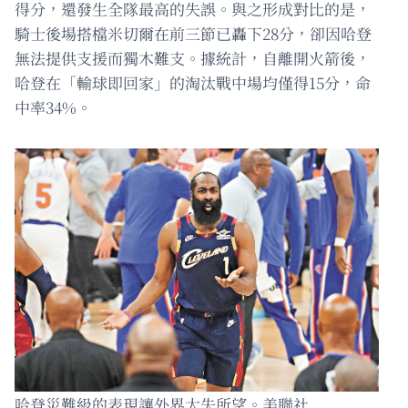
得分，還發生全隊最高的失誤。與之形成對比的是，
騎士後場搭檔米切爾在前三節已轟下28分，卻因哈登
無法提供支援而獨木難支。據統計，自離開火箭後，
哈登在「輸球即回家」的淘汰戰中場均僅得15分，命
中率34%。
哈登災難級的表現讓外界大失所望。美聯社