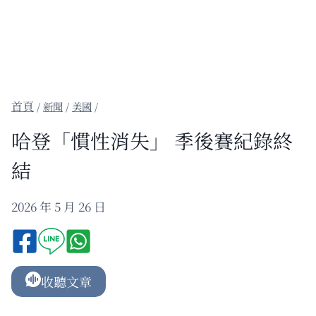
/
新聞
/
美國
/
哈登「慣性消失」 季後賽紀錄終
結
2026 年 5 月 26 日
收聽文章