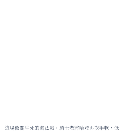
這場攸關生死的淘汰戰，騎士老將哈登再次手軟，低