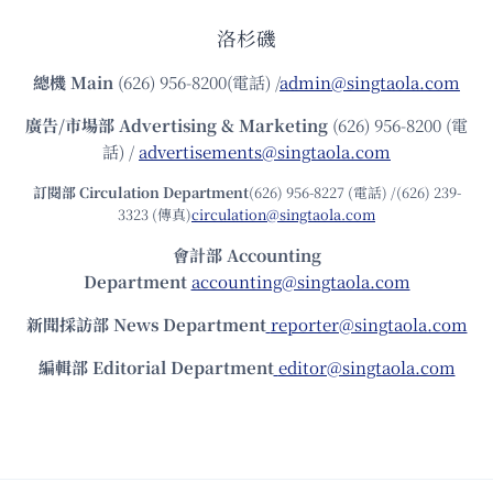
洛杉磯
總機
Main
(626) 956-8200(電話) /
admin@singtaola.com
廣告/市場部
Advertising & Marketing
(626) 956-8200 (電
話) /
advertisements@singtaola.com
訂閱部 Circulation Department
(626) 956-8227 (電話) /(626) 239-
3323 (傳真)
circulation@singtaola.com
會計部 Accounting
Department
accounting@singtaola.com
新聞採訪部 News Department
reporter@singtaola.com
編輯部 Editorial Department
editor@singtaola.com