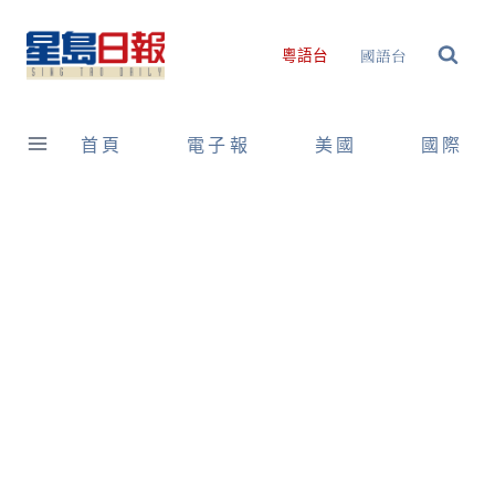
Skip
to
國語台
粵語台
content
首頁
電子報
美國
國際