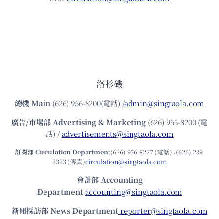
洛杉磯
總機
Main
(626) 956-8200(電話) /
admin@singtaola.com
廣告/市場部
Advertising & Marketing
(626) 956-8200 (電
話) /
advertisements@singtaola.com
訂閱部 Circulation Department
(626) 956-8227 (電話) /(626) 239-
3323 (傳真)
circulation@singtaola.com
會計部 Accounting
Department
accounting@singtaola.com
新聞採訪部 News Department
reporter@singtaola.com