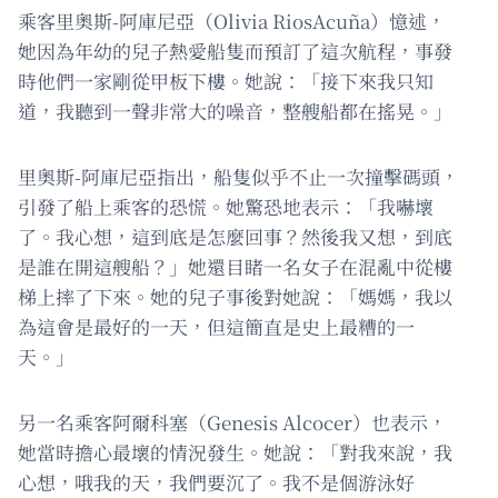
乘客里奧斯-阿庫尼亞（Olivia RiosAcuña）憶述，
她因為年幼的兒子熱愛船隻而預訂了這次航程，事發
時他們一家剛從甲板下樓。她說：「接下來我只知
道，我聽到一聲非常大的噪音，整艘船都在搖晃。」
里奧斯-阿庫尼亞指出，船隻似乎不止一次撞擊碼頭，
引發了船上乘客的恐慌。她驚恐地表示：「我嚇壞
了。我心想，這到底是怎麼回事？然後我又想，到底
是誰在開這艘船？」她還目睹一名女子在混亂中從樓
梯上摔了下來。她的兒子事後對她說：「媽媽，我以
為這會是最好的一天，但這簡直是史上最糟的一
天。」
另一名乘客阿爾科塞（Genesis Alcocer）也表示，
她當時擔心最壞的情況發生。她說：「對我來說，我
心想，哦我的天，我們要沉了。我不是個游泳好