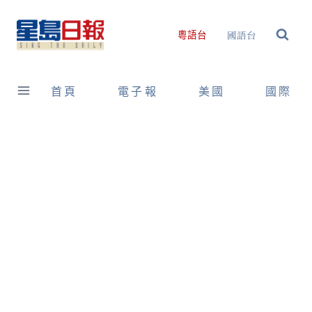
Skip
to
國語台
粵語台
content
首頁
電子報
美國
國際