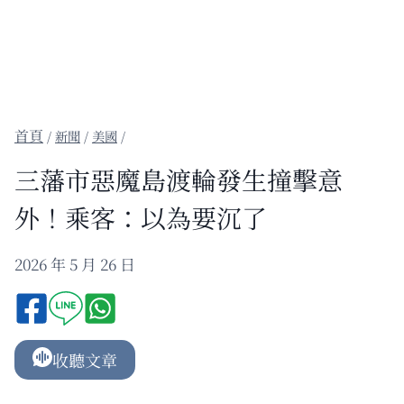
/
新聞
/
美國
/
三藩市惡魔島渡輪發生撞擊意
外！乘客：以為要沉了
2026 年 5 月 26 日
收聽文章