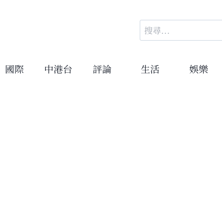
搜
尋
關
鍵
國際
中港台
評論
生活
娛樂
字: