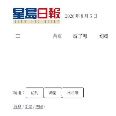
Skip
to
2026 年 8 月 5 日
content
首頁
電子報
美國
精選：
紐約
灣區
洛杉磯
/
新聞
/
美國
/