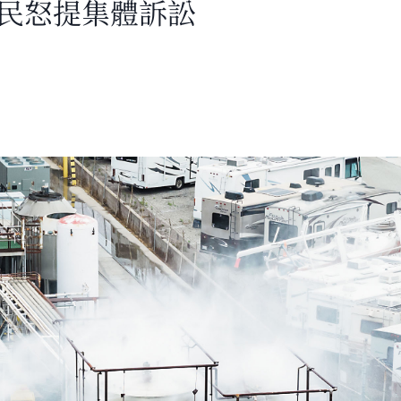
災民怒提集體訴訟