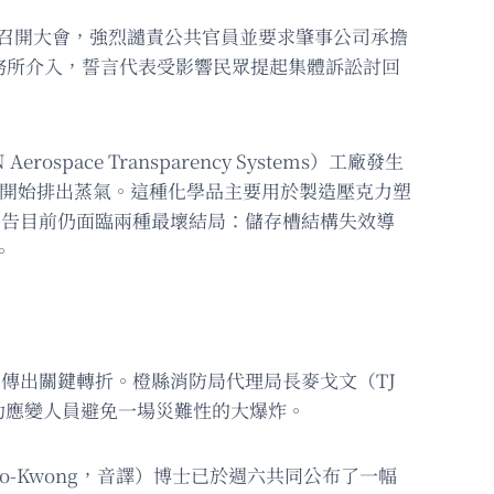
區領袖召開大會，強烈譴責公共官員並要求肇事公司承擔
務所介入，誓言代表受影響民眾提起集體訴訟討回
pace Transparency Systems）工廠發生
因過熱並開始排出蒸氣。這種化學品主要用於製造壓克力塑
警告目前仍面臨兩種最壞結局：儲存槽結構失效導
。
日傳出關鍵轉折。橙縣消防局代理局長麥戈文（TJ
協助應變人員避免一場災難性的大爆炸。
sio-Kwong，音譯）博士已於週六共同公布了一幅