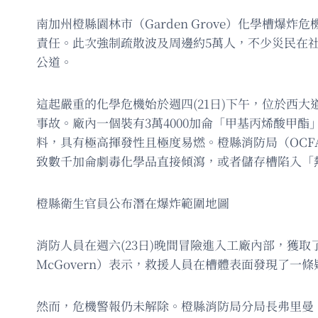
南加州橙縣園林市（Garden Grove）化學槽
責任。此次強制疏散波及周邊約5萬人，不少災民在
公道。
這起嚴重的化學危機始於週四(21日)下午，位於西大道（West
事故。廠內一個裝有3萬4000加侖「甲基丙烯酸甲酯」（
料，具有極高揮發性且極度易燃。橙縣消防局（OC
致數千加侖劇毒化學品直接傾瀉，或者儲存槽陷入「熱失控
橙縣衛生官員公布潛在爆炸範圍地圖
消防人員在週六(23日)晚間冒險進入工廠內部，獲
McGovern）表示，救援人員在槽體表面發現了
然而，危機警報仍未解除。橙縣消防局分局長弗里曼（Nick