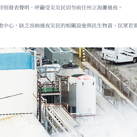
特別發表聲明，呼籲受災災民切勿前往州立海灘過夜。
散中心，缺乏容納過夜災民的相關設施與民生物資。民眾若