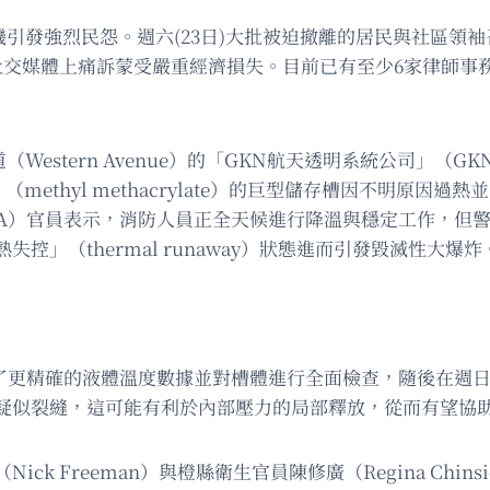
爆炸危機引發強烈民怨。週六(23日)大批被迫撤離的居民與社
社交媒體上痛訴蒙受嚴重經濟損失。目前已有至少6家律師事
ern Avenue）的「GKN航天透明系統公司」（GKN Aeros
methyl methacrylate）的巨型儲存槽因不明原
FA）官員表示，消防人員正全天候進行降溫與穩定工作，但
」（thermal runaway）狀態進而引發毀滅性大爆炸
取了更精確的液體溫度數據並對槽體進行全面檢查，隨後在週
一條疑似裂縫，這可能有利於內部壓力的局部釋放，從而有望
 Freeman）與橙縣衛生官員陳修廣（Regina Chin