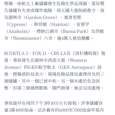
橙縣一座航太工廠儲罐發生危險化學品洩漏，當局警
告儲罐有失效或爆炸風險，周五擴大強制疏散令，波
及園林市（Garden Grove）、塞普里斯
（Cypress）、斯坦頓（Stanton）、安那罕
（Anaheim）、標納公園市（Buena Park）及西敏
市（Westminster）六市，逾4萬人被迫撤離。
綜合KTLA 5、FOX 11、CBS LA及《洛杉磯時報》報
道，事故發生在園林市西部大道（Western
Avenue）的GKN航空航太（GKN Aerospace）設
施。橙縣消防局表示，現場危險品隊伍處理涉及的三
個儲罐，其中一個已被中和，另一個未處於危急狀
態，但第三個過熱膨脹，閥門被堵，無法完成處理。
事故最早在周四下午3時30分左右接報。涉事儲罐容
量3萬4000加侖，估計載有約6000至7000加侖甲基丙