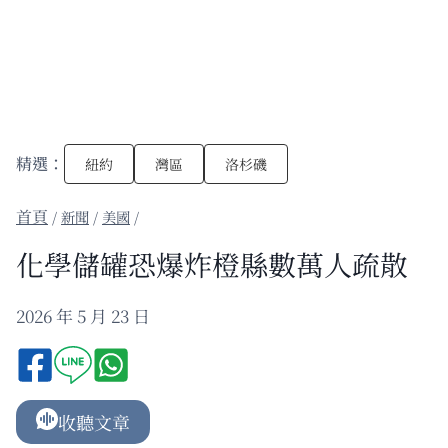
精選：
紐約
灣區
洛杉磯
/
新聞
/
美國
/
化學儲罐恐爆炸橙縣數萬人疏散
2026 年 5 月 23 日
收聽文章