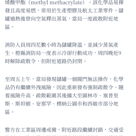
烯酸甲酯（methyl methacrylate）。該化學品易揮
發且高度易燃，常用於生產塑膠及航太工業零件。儲
罐過熱後曾向空氣釋出蒸氣，當局一度疏散附近地
區。
消防人員周四花數小時為儲罐降溫，並減少蒸氣產
生。橙縣消防局一度表示冷卻行動成功，周四晚近9
時解除疏散令，但附近道路仍封閉。
至周五上午，當局發現儲罐一個閥門無法操作，化學
品仍有繼續外洩風險，因此重新發布強制疏散令。隨
着風險升高，疏散範圍其後擴大至園林市、塞普里
斯、斯坦頓、安那罕、標納公園市和西敏市部分地
區。
警方在工業區周邊戒備，附近路段繼續封鎖，交通受