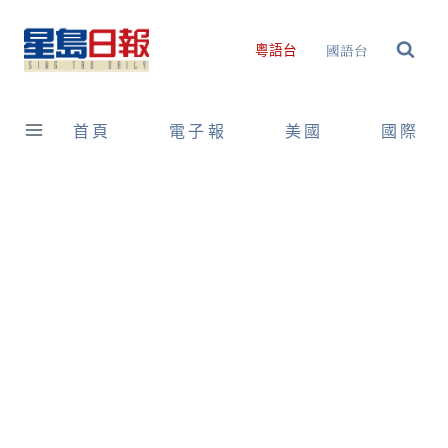
Skip
to
國語台
粵語台
content
首頁
電子報
美國
國際