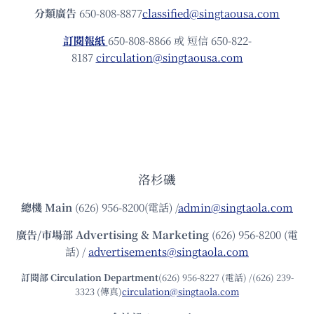
分類廣告
650-808-8877
classified@singtaousa.com
訂閱報紙
650-808-8866 或 短信 650-822-
8187
circulation@singtaousa.com
洛杉磯
總機
Main
(626) 956-8200(電話) /
admin@singtaola.com
廣告/市場部
Advertising & Marketing
(626) 956-8200 (電
話) /
advertisements@singtaola.com
訂閱部 Circulation Department
(626) 956-8227 (電話) /(626) 239-
3323 (傳真)
circulation@singtaola.com