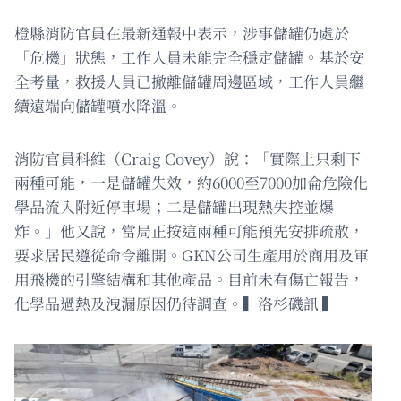
橙縣消防官員在最新通報中表示，涉事儲罐仍處於
「危機」狀態，工作人員未能完全穩定儲罐。基於安
全考量，救援人員已撤離儲罐周邊區域，工作人員繼
續遠端向儲罐噴水降溫。
消防官員科維（Craig Covey）說：「實際上只剩下
兩種可能，一是儲罐失效，約6000至7000加侖危險化
學品流入附近停車場；二是儲罐出現熱失控並爆
炸。」他又說，當局正按這兩種可能預先安排疏散，
要求居民遵從命令離開。GKN公司生產用於商用及軍
用飛機的引擎結構和其他產品。目前未有傷亡報告，
化學品過熱及洩漏原因仍待調查。▍洛杉磯訊 ▍