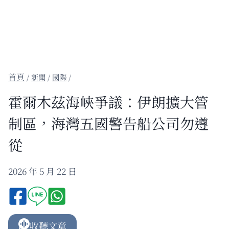
/
新聞
/
國際
/
霍爾木茲海峽爭議：伊朗擴大管
制區，海灣五國警告船公司勿遵
從
2026 年 5 月 22 日
收聽文章