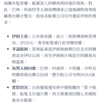
域擁有監管權，範圍深入阿聯酋與阿曼的領海。對
此，巴林、科威特等五個海灣國家已透過國際海事組
織發出聯合警告，敦促各船運公司切勿遵從伊朗的要
求。
伊朗主張：
公布新地圖，設立「波斯灣海峽管理
局」(PGSA)，要求船隻通行前須獲授權。
爭議範圍：
管制區東起伊朗庫赫穆巴拉克至阿聯
酋富查伊拉以南，西至伊朗格什姆島至阿聯酋烏
姆蓋萬。
海灣五國回應：
巴林、科威特、卡塔爾、沙特及
阿聯酋發出聯合信函，警告船公司勿與PGSA接
觸。
實際情況：
目前據報僅有與中國相關的「影子船
隊」船隻支付通行費，西方營運商因擔心美國制
裁而未跟進。