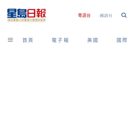
Skip
to
國語台
粵語台
content
首頁
電子報
美國
國際