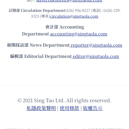
訂閱部 Circulation Department
(626) 956-8227 (電話) /(626) 239-
3323 (傳真)
circulation@singtaola.com
會計部 Accounting
Department
accounting@singtaola.com
新聞採訪部 News Department
reporter@singtaola.com
編輯部 Editorial Department
editor@singtaola.com
© 2021 Sing Tao Ltd. All rights reserved.
私隱政策聲明
|
使⽤條款
|
版權告⽰