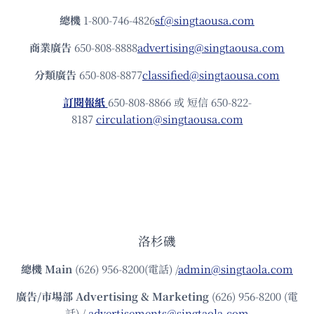
總機
1-800-746-4826
sf@singtaousa.com
商業廣告
650-808-8888
advertising@singtaousa.com
分類廣告
650-808-8877
classified@singtaousa.com
訂閱報紙
650-808-8866 或 短信 650-822-
8187
circulation@singtaousa.com
洛杉磯
總機
Main
(626) 956-8200(電話) /
admin@singtaola.com
廣告/市場部
Advertising & Marketing
(626) 956-8200 (電
話) /
advertisements@singtaola.com