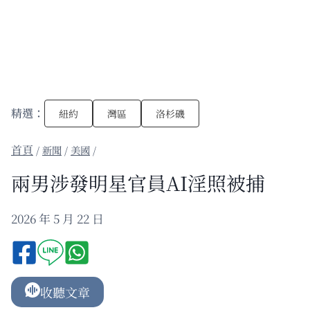
精選：
紐約
灣區
洛杉磯
/
新聞
/
美國
/
兩男涉發明星官員AI淫照被捕
2026 年 5 月 22 日
收聽文章