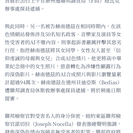
香農於20日上午在新州遭聯邦調查局（FBI）紐瓦克
辦事處探員逮捕。
與此同時，另一名被告赫南德茲在相同時期內，在該
色情網站發佈涉及50名知名政客、音樂家及演員等女
性受害者的AI不雅內容。刑事起訴書嚴厲抨擊其惡劣
行徑，指控赫南德茲將其女同學、女性友人甚至「信
仰虔誠的母親與女兒」合成AI色情片。他更將高中畢
業紀念冊中的女生照片，惡意轉化為涉嫌性顯露行為
的深偽影片。赫南德茲的AI合成照片與影片瀏覽量累
計超過94萬次。赫南德茲在德州貝迪亞斯（Bedias）
遭聯邦調查局休斯敦辦事處探員逮捕，將於稍後日期
提審。
聯邦檢察官對受害名人的身分保密，紐約東區聯邦檢
察官諾切拉（Joseph Nocella）發表強硬聲明強調，
發佈深偽色情內容絕非無受害者的犯罪，聯邦政府將