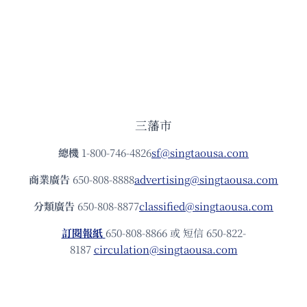
三藩市
總機
1-800-746-4826
sf@singtaousa.com
商業廣告
650-808-8888
advertising@singtaousa.com
分類廣告
650-808-8877
classified@singtaousa.com
訂閱報紙
650-808-8866 或 短信 650-822-
8187
circulation@singtaousa.com