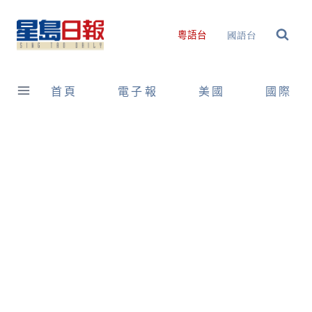
Skip
to
國語台
粵語台
content
首頁
電子報
美國
國際