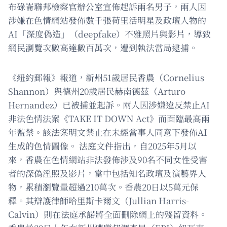
布碌崙聯邦檢察官辦公室宣佈起訴兩名男子，兩人因
涉嫌在色情網站發佈數千張荷里活明星及政壇人物的
AI「深度偽造」（deepfake）不雅照片與影片，導致
網民瀏覽次數高達數百萬次，遭到執法當局逮捕。
《紐約郵報》報道，新州51歲居民香農（Cornelius
Shannon）與德州20歲居民赫南德茲（Arturo
Hernandez）已被捕並起訴。兩人因涉嫌違反禁止AI
非法色情法案《TAKE IT DOWN Act》而面臨最高兩
年監禁。該法案明文禁止在未經當事人同意下發佈AI
生成的色情圖像。 法庭文件指出，自2025年5月以
來，香農在色情網站非法發佈涉及90名不同女性受害
者的深偽淫照及影片，當中包括知名政壇及演藝界人
物，累積瀏覽量超過210萬次。香農20日以5萬元保
釋。其辯護律師哈里斯卡爾文（Jullian Harris-
Calvin）則在法庭承諾將全面刪除網上的殘留資料。