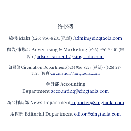
洛杉磯
總機
Main
(626) 956-8200(電話) /
admin@singtaola.com
廣告/市場部
Advertising & Marketing
(626) 956-8200 (電
話) /
advertisements@singtaola.com
訂閱部 Circulation Department
(626) 956-8227 (電話) /(626) 239-
3323 (傳真)
circulation@singtaola.com
會計部 Accounting
Department
accounting@singtaola.com
新聞採訪部 News Department
reporter@singtaola.com
編輯部 Editorial Department
editor@singtaola.com