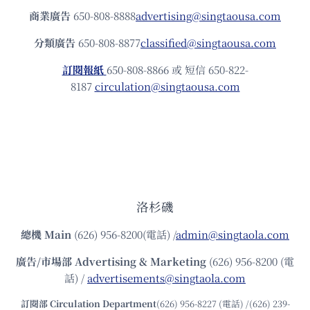
商業廣告
650-808-8888
advertising@singtaousa.com
分類廣告
650-808-8877
classified@singtaousa.com
訂閱報紙
650-808-8866 或 短信 650-822-
8187
circulation@singtaousa.com
洛杉磯
總機
Main
(626) 956-8200(電話) /
admin@singtaola.com
廣告/市場部
Advertising & Marketing
(626) 956-8200 (電
話) /
advertisements@singtaola.com
訂閱部 Circulation Department
(626) 956-8227 (電話) /(626) 239-