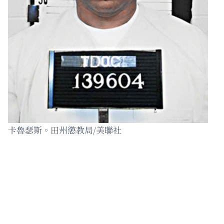
卡魯瑟斯。田州懲教局/美聯社