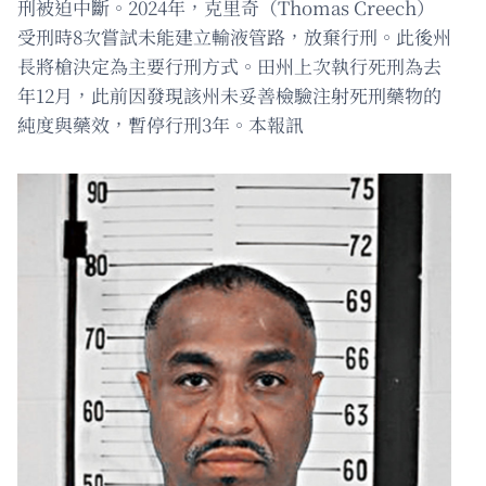
刑被迫中斷。2024年，克里奇（Thomas Creech）
受刑時8次嘗試未能建立輸液管路，放棄行刑。此後州
長將槍決定為主要行刑方式。田州上次執行死刑為去
年12月，此前因發現該州未妥善檢驗注射死刑藥物的
純度與藥效，暫停行刑3年。本報訊