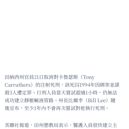
田納西州官員21日取消對卡魯瑟斯（Tony
Carruthers）的注射死刑，該死囚1994年因綁架並謀
殺3人遭定罪。行刑人員當天嘗試超過1小時，仍無法
成功建立靜脈輸液管路。州長比爾李（Bill Lee）隨
後宣布，至少1年內不會再次嘗試對他執行死刑。
美聯社報道，田州懲教局表示，醫護人員很快建立主