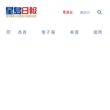
Skip
to
國語台
粵語台
content
首頁
電子報
美國
國際