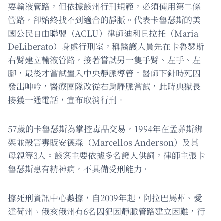
要輸液管路，但依據該州行刑規範，必須備用第二條
管路，卻始終找不到適合的靜脈。代表卡魯瑟斯的美
國公民自由聯盟（ACLU）律師迪利貝拉托（Maria
DeLiberato）身處行刑室，稱醫護人員先在卡魯瑟斯
右臂建立輸液管路，接著嘗試另一隻手臂、左手、左
腳，最後才嘗試置入中央靜脈導管。醫師下針時死囚
發出呻吟，醫療團隊改從右肩靜脈嘗試，此時典獄長
接獲一通電話，宣布取消行刑。
57歲的卡魯瑟斯為掌控毒品交易，1994年在孟菲斯綁
架並殺害毒販安德森（Marcellos Anderson）及其
母親等3人。該案主要依據多名證人供詞，律師主張卡
魯瑟斯患有精神病，不具備受刑能力。
據死刑資訊中心數據，自2009年起，阿拉巴馬州、愛
達荷州、俄亥俄州有6名囚犯因靜脈管路建立困難，行