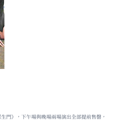
演話劇《羅生門》，下午場與晚場兩場演出全部提前售罄，