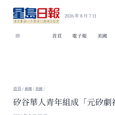
Skip
to
2026 年 8 月 7 日
content
首頁
電子報
美國
/
新聞
/
美國
/
矽谷華人青年組成「元矽劇