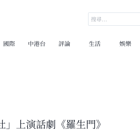
搜
尋
關
鍵
國際
中港台
評論
生活
娛樂
字:
社」上演話劇《羅生門》