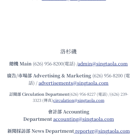
洛杉磯
總機
Main
(626) 956-8200(電話) /
admin@singtaola.com
廣告/市場部
Advertising & Marketing
(626) 956-8200 (電
話) /
advertisements@singtaola.com
訂閱部 Circulation Department
(626) 956-8227 (電話) /(626) 239-
3323 (傳真)
circulation@singtaola.com
會計部 Accounting
Department
accounting@singtaola.com
新聞採訪部 News Department
reporter@singtaola.com