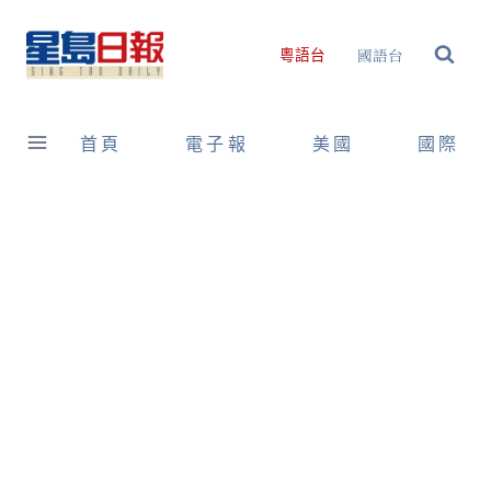
Skip
to
國語台
粵語台
content
首頁
電子報
美國
國際