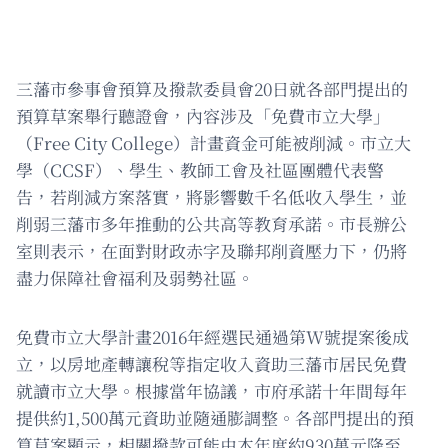
三藩市參事會預算及撥款委員會20日就各部門提出的
預算草案舉行聽證會，內容涉及「免費市立大學」
（Free City College）計畫資金可能被削減。市立大
學（CCSF）、學生、教師工會及社區團體代表警
告，若削減方案落實，將影響數千名低收入學生，並
削弱三藩市多年推動的公共高等教育承諾。市長辦公
室則表示，在面對財政赤字及聯邦削資壓力下，仍將
盡力保障社會福利及弱勢社區。
免費市立大學計畫2016年經選民通過第W號提案後成
立，以房地產轉讓稅等指定收入資助三藩市居民免費
就讀市立大學。根據當年協議，市府承諾十年間每年
提供約1,500萬元資助並隨通膨調整。各部門提出的預
算草案顯示，相關撥款可能由本年度約930萬元降至