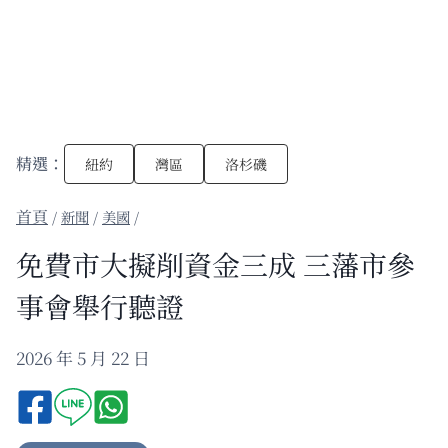
精選：
紐約
灣區
洛杉磯
/
新聞
/
美國
/
免費市大擬削資金三成 三藩市參
事會舉行聽證
2026 年 5 月 22 日