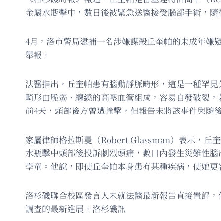
金屬水瓶擊中，數日後被緊急送醫接受腦部手術，隨
4月，洛市警局逮捕一名涉嫌謀殺丘奎帕的未成年嫌
舉報。
法醫指出，丘奎帕患有腦動靜脈畸形，這是一種罕見先天
畸形由脆弱、纏繞的高壓血管組成，容易自發破裂，
前4天，頭部後方曾遭撞擊，但報告未將該事件與隨
家屬律師格拉斯曼（Robert Glassman）
水瓶擊中頭部後投訴劇烈頭痛，數日內發生災難性腦
學童。他說，即使丘奎帕本身患有某種疾病，使她更
洛杉磯聯合校區發言人未就法醫最新報告直接置評，
調查的最新進展。洛杉磯訊