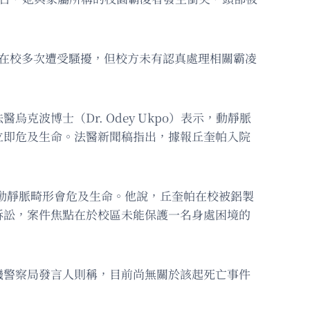
在校多次遭受騷擾，但校方未有認真處理相關霸凌
波博士（Dr. Odey Ukpo）表示，動靜脈
立即危及生命。法醫新聞稿指出，據報丘奎帕入院
顯示動靜脈畸形會危及生命。他說，丘奎帕在校被鋁製
訴訟，案件焦點在於校區未能保護一名身處困境的
磯警察局發言人則稱，目前尚無關於該起死亡事件