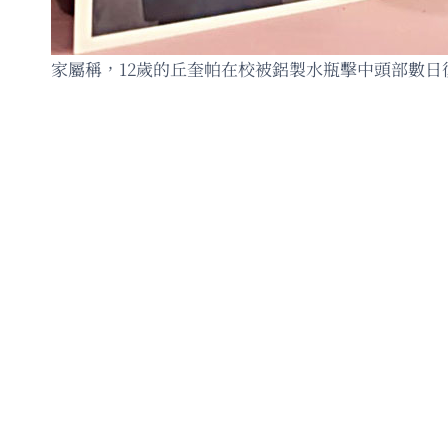
家屬稱，12歲的丘奎帕在校被鋁製水瓶擊中頭部數