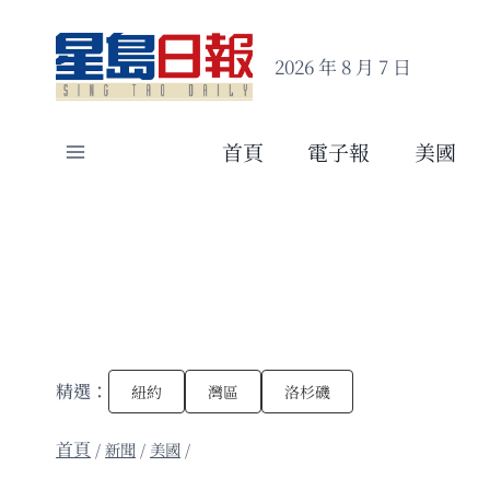
Skip
to
2026 年 8 月 7 日
content
首頁
電子報
美國
精選：
紐約
灣區
洛杉磯
/
新聞
/
美國
/