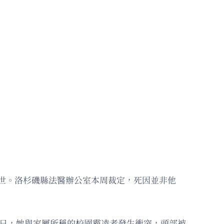
數日後去世。洛杉磯縣法醫辦公室本周裁定，死因並非他
2月17日，她與家屬所稱的校園霸凌者發生衝突，頭部被