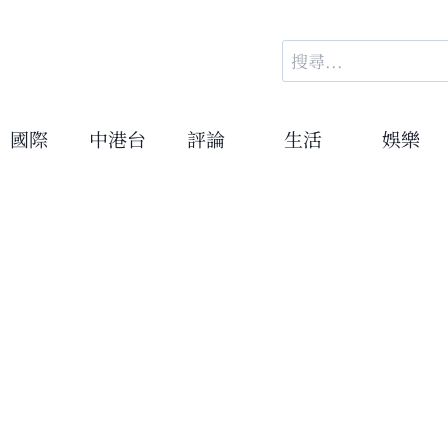
搜
尋
關
鍵
國際
中港台
評論
生活
娛樂
字: