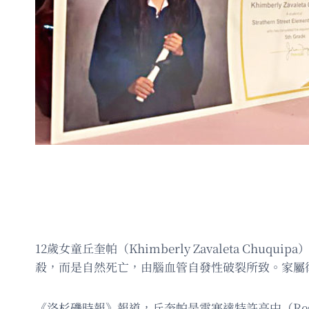
12歲女童丘奎帕（Khimberly Zavaleta
殺，而是自然死亡，由腦血管自發性破裂所致。家屬
《洛杉磯時報》報道，丘奎帕是雷塞達特許高中（Rese