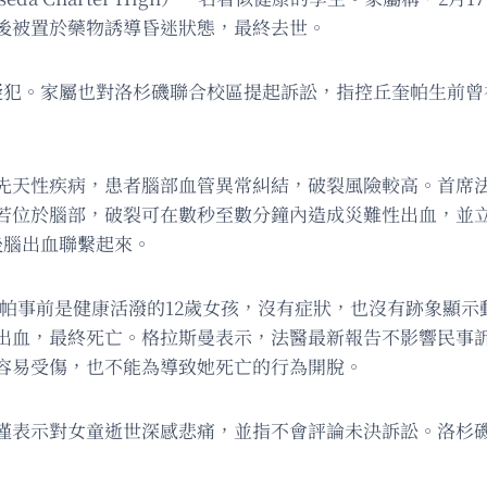
後被置於藥物誘導昏迷狀態，最終去世。
疑犯。家屬也對洛杉磯聯合校區提起訴訟，指控丘奎帕生前曾
性疾病，患者腦部血管異常糾結，破裂風險較高。首席法醫烏克
若位於腦部，破裂可在數秒至數分鐘內造成災難性出血，並
後腦出血聯繫起來。
表示，丘奎帕事前是健康活潑的12歲女孩，沒有症狀，也沒有跡象
出血，最終死亡。格拉斯曼表示，法醫最新報告不影響民事
容易受傷，也不能為導致她死亡的行為開脫。
僅表示對女童逝世深感悲痛，並指不會評論未決訴訟。洛杉