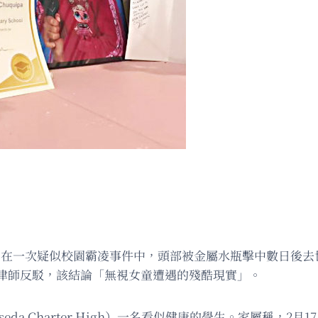
 Chuquipa）在一次疑似校園霸凌事件中，頭部被金屬水瓶擊中
律師反駁，該結論「無視女童遭遇的殘酷現實」。
da Charter High）一名看似健康的學生。家屬稱，