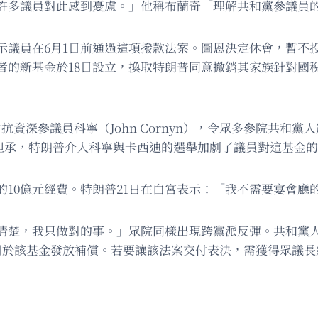
許多議員對此感到憂慮。」他稱布蘭奇「理解共和黨參議員
示議員在6月1日前通過這項撥款法案。圖恩決定休會，暫不
者的新基金於18日設立，換取特朗普同意撤銷其家族針對國
對抗資深參議員科寧（John Cornyn），令眾多參院共和黨
圖恩坦承，特朗普介入科寧與卡西迪的選舉加劇了議員對這基金
10億元經費。特朗普21日在白宮表示：「我不需要宴會廳
我只做對的事。」眾院同樣出現跨黨派反彈。共和黨人菲茨帕特里
邦資金用於該基金發放補償。若要讓該法案交付表決，需獲得眾