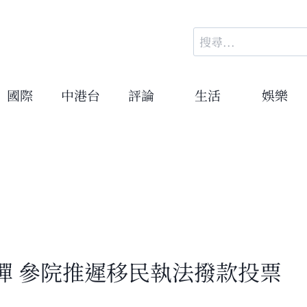
搜
尋
關
鍵
國際
中港台
評論
生活
娛樂
字:
彈 參院推遲移民執法撥款投票