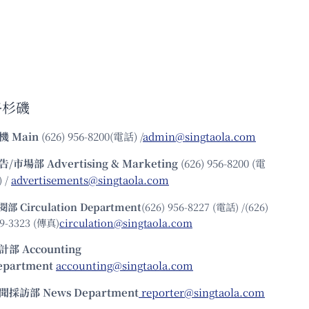
洛杉磯
機
Main
(626) 956-8200(電話) /
admin@singtaola.com
告/市場部
Advertising & Marketing
(626) 956-8200 (電
 /
advertisements@singtaola.com
閱部 Circulation Department
(626) 956-8227 (電話) /(626)
9-3323 (傳真)
circulation@singtaola.com
計部 Accounting
epartment
accounting@singtaola.com
聞採訪部 News Department
reporter@singtaola.com