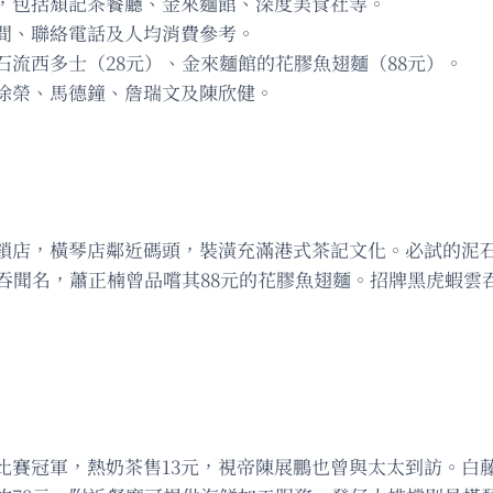
，包括頹記茶餐廳、金來麵館、深度美食社等。
間、聯絡電話及人均消費參考。
流西多士（28元）、金來麵館的花膠魚翅麵（88元）。
徐榮、馬德鐘、詹瑞文及陳欣健。
鎖店，橫琴店鄰近碼頭，裝潢充滿港式茶記文化。必試的泥石
吞聞名，蕭正楠曾品嚐其88元的花膠魚翅麵。招牌黑虎蝦雲
比賽冠軍，熱奶茶售13元，視帝陳展鵬也曾與太太到訪。白