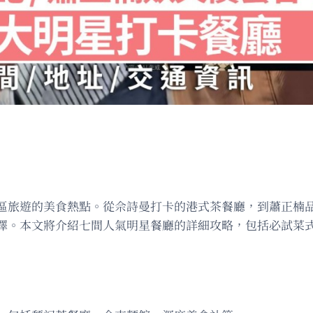
區旅遊的美食熱點。從佘詩曼打卡的港式茶餐廳，到蕭正楠
擇。本文將介紹七間人氣明星餐廳的詳細攻略，包括必試菜