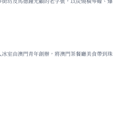
琴街坊及馬德鐘光顧的老字號，以炭燒橫琴蠔、爆
人冰室由澳門青年創辦，將澳門茶餐廳美食帶到珠