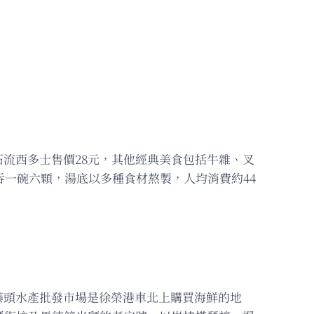
流西多士售價28元，其他經典美食包括牛雜、叉
吞一碗六顆，湯底以多種食材熬製，人均消費約44
藤頭水產批發市場是徐榮港車北上購買海鮮的地