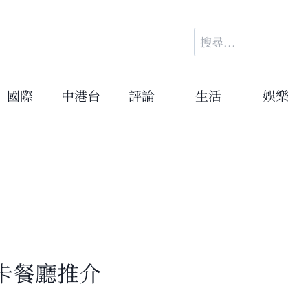
搜
尋
關
鍵
國際
中港台
評論
生活
娛樂
字:
卡餐廳推介