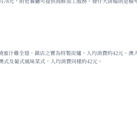
約78元，附近餐廳可提供海鮮加工服務。發仔大排檔則是橫
燒蜜汁雞全翅，鎮店之寶為特製炭爐，人均消費約42元。澳
澳式及葡式風味菜式，人均消費同樣約42元。