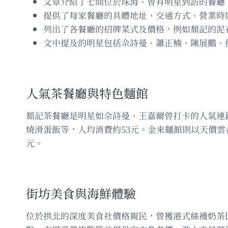
文章介紹了七間位於珠海、曾有明星到訪的餐廳
提供了每家餐廳的具體地址、交通方式、營業時
列出了各餐廳的招牌菜式及價格，例如頹記的泥石
文中提及的明星包括佘詩曼、蕭正楠、陳展鵬、
人氣茶餐廳與特色麵館
頹記茶餐廳是明星如佘詩曼、王嘉爾曾打卡的人氣連
燒滑蛋飯等，人均消費約53元。金來麵館則以天價雲
元。
街坊美食與海鮮體驗
位於拱北的深度美食社價格親民，曾獲港式絲襪奶茶