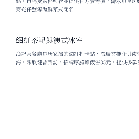
點，市場受嚴格監管並提供官方參考價，游水東星斑
膏奄仔蟹等海鮮菜式聞名。
網紅茶記與澳式冰室
漁記茶餐廳是唐家灣的網紅打卡點，詹瑞文推介其炭
海，陳欣健曾到訪。招牌摩羅雞飯售35元，提供多款