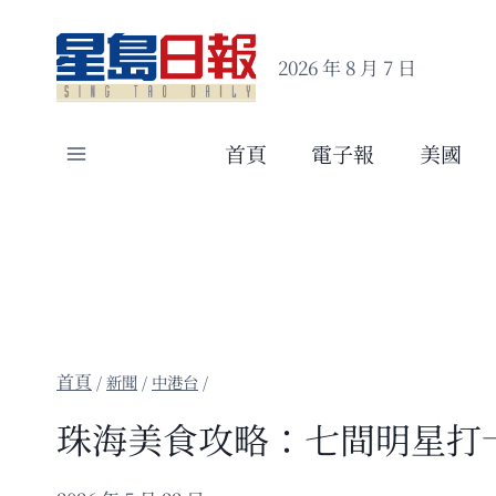
Skip
to
2026 年 8 月 7 日
content
首頁
電子報
美國
/
新聞
/
中港台
/
珠海美食攻略：七間明星打