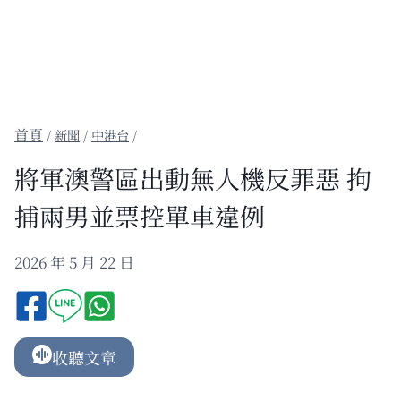
/
新聞
/
中港台
/
將軍澳警區出動無人機反罪惡 拘
捕兩男並票控單車違例
2026 年 5 月 22 日
收聽文章