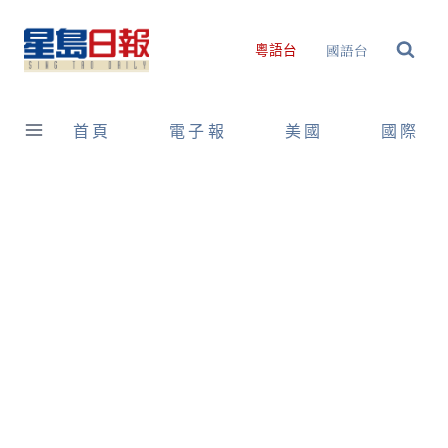
Skip
to
國語台
粵語台
content
首頁
電子報
美國
國際