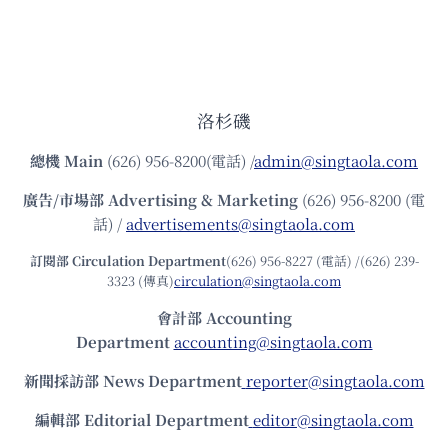
洛杉磯
總機
Main
(626) 956-8200(電話) /
admin@singtaola.com
廣告/市場部
Advertising & Marketing
(626) 956-8200 (電
話) /
advertisements@singtaola.com
訂閱部 Circulation Department
(626) 956-8227 (電話) /(626) 239-
3323 (傳真)
circulation@singtaola.com
會計部 Accounting
Department
accounting@singtaola.com
新聞採訪部 News Department
reporter@singtaola.com
編輯部 Editorial Department
editor@singtaola.com