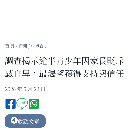
/
新聞
/
中港台
/
調查揭示逾半青少年因家長貶斥
感自卑，最渴望獲得支持與信任
2026 年 5 月 22 日
收聽文章