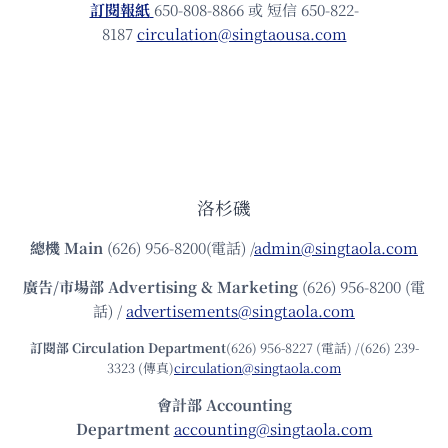
訂閱報紙
650-808-8866 或 短信 650-822-
8187
circulation@singtaousa.com
洛杉磯
總機
Main
(626) 956-8200(電話) /
admin@singtaola.com
廣告/市場部
Advertising & Marketing
(626) 956-8200 (電
話) /
advertisements@singtaola.com
訂閱部 Circulation Department
(626) 956-8227 (電話) /(626) 239-
3323 (傳真)
circulation@singtaola.com
會計部 Accounting
Department
accounting@singtaola.com