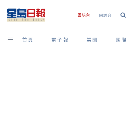
Skip
to
國語台
粵語台
content
首頁
電子報
美國
國際