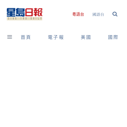
Skip
to
國語台
粵語台
content
首頁
電子報
美國
國際