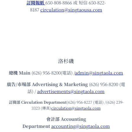
訂閱報紙
650-808-8866 或 短信 650-822-
8187
circulation@singtaousa.com
洛杉磯
總機
Main
(626) 956-8200(電話) /
admin@singtaola.com
廣告/市場部
Advertising & Marketing
(626) 956-8200 (電
話) /
advertisements@singtaola.com
訂閱部 Circulation Department
(626) 956-8227 (電話) /(626) 239-
3323 (傳真)
circulation@singtaola.com
會計部 Accounting
Department
accounting@singtaola.com