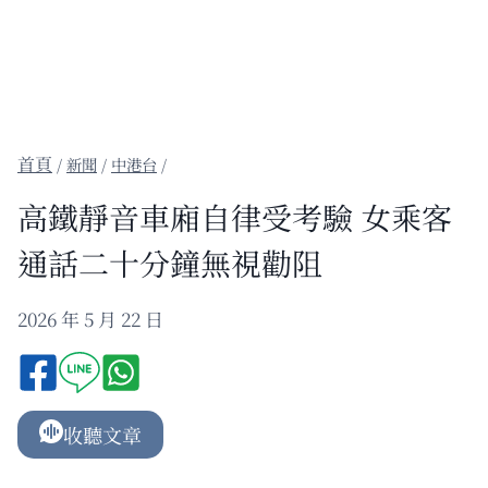
/
新聞
/
中港台
/
高鐵靜音車廂自律受考驗 女乘客
通話二十分鐘無視勸阻
2026 年 5 月 22 日
收聽文章