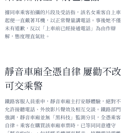
據同車乘客拍攝的片段及受訪指，該名女乘客自上車
起便一直戴著耳機，以正常聲量講電話。事後她不僅
未有道歉，反以「上車前已經接通電話」為由作辯
解，態度理直氣壯。
靜音車廂全憑自律 屢勸不改
可交乘警
鐵路客服人員重申，靜音車廂主打安靜體驗，絕對不
允許接聽電話、外放影片聲效及相互交談。鐵路部門
強調，靜音車廂並無「黑科技」監測分貝，全憑乘客
自律。乘客在購買該車廂車票時，已等同同意遵守