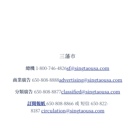
三藩市
總機
1-800-746-4826
sf@singtaousa.com
商業廣告
650-808-8888
advertising@singtaousa.com
分類廣告
650-808-8877
classified@singtaousa.com
訂閱報紙
650-808-8866 或 短信 650-822-
8187
circulation@singtaousa.com