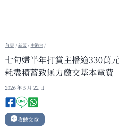
/
新聞
/
中港台
/
七旬婦半年打賞主播逾330萬元
耗盡積蓄致無力繳交基本電費
2026 年 5 月 22 日
收聽文章