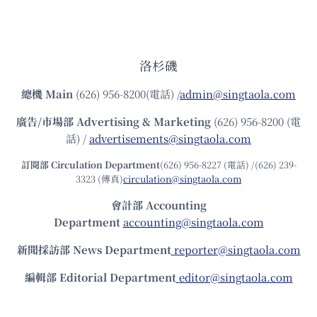
洛杉磯
總機
Main
(626) 956-8200(電話) /
admin@singtaola.com
廣告/市場部
Advertising & Marketing
(626) 956-8200 (電
話) /
advertisements@singtaola.com
訂閱部 Circulation Department
(626) 956-8227 (電話) /(626) 239-
3323 (傳真)
circulation@singtaola.com
會計部 Accounting
Department
accounting@singtaola.com
新聞採訪部 News Department
reporter@singtaola.com
編輯部 Editorial Department
editor@singtaola.com