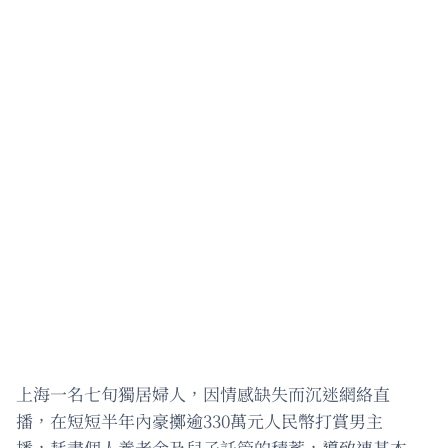
上海一名七旬獨居婦人，因情感缺失而沉迷網絡直
播，在短短半年內豪擲逾330萬元人民幣打賞男主
播，耗盡個人養老金及兒子託管的積蓄，導致連基本