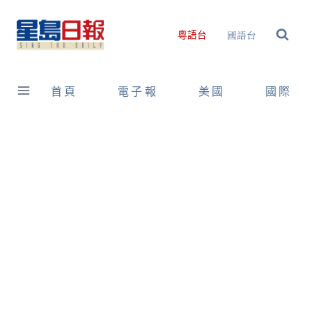
Skip
to
國語台
粵語台
content
首頁
電子報
美國
國際