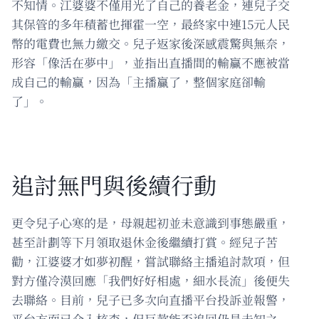
不知情。江婆婆不僅用光了自己的養老金，連兒子交
其保管的多年積蓄也揮霍一空，最終家中連15元人民
幣的電費也無力繳交。兒子返家後深感震驚與無奈，
形容「像活在夢中」，並指出直播間的輸贏不應被當
成自己的輸贏，因為「主播贏了，整個家庭卻輸
了」。
追討無門與後續行動
更令兒子心寒的是，母親起初並未意識到事態嚴重，
甚至計劃等下月領取退休金後繼續打賞。經兒子苦
勸，江婆婆才如夢初醒，嘗試聯絡主播追討款項，但
對方僅冷漠回應「我們好好相處，細水長流」後便失
去聯絡。目前，兒子已多次向直播平台投訴並報警，
平台方面已介入核查，但巨款能否追回仍是未知之