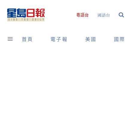
Skip
to
國語台
粵語台
content
首頁
電子報
美國
國際