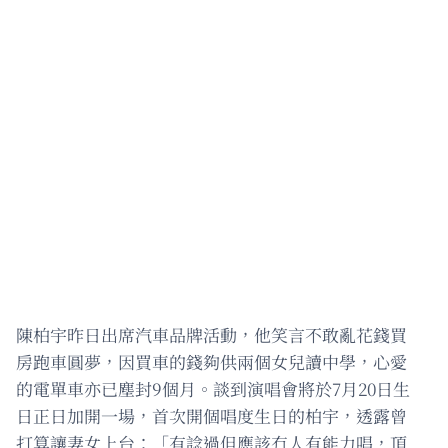
陳柏宇昨日出席汽車品牌活動，他笑言不敢亂花錢買
房跑車圓夢，因買車的錢夠供兩個女兒讀中學，心愛
的電單車亦已塵封9個月。談到演唱會將於7月20日生
日正日加開一場，首次開個唱度生日的柏宇，透露曾
打算讓妻女上台：「有諗過但應該冇人有能力唱，頂