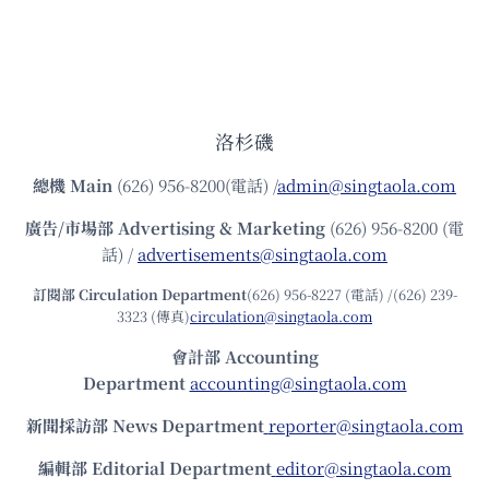
洛杉磯
總機
Main
(626) 956-8200(電話) /
admin@singtaola.com
廣告/市場部
Advertising & Marketing
(626) 956-8200 (電
話) /
advertisements@singtaola.com
訂閱部 Circulation Department
(626) 956-8227 (電話) /(626) 239-
3323 (傳真)
circulation@singtaola.com
會計部 Accounting
Department
accounting@singtaola.com
新聞採訪部 News Department
reporter@singtaola.com
編輯部 Editorial Department
editor@singtaola.com