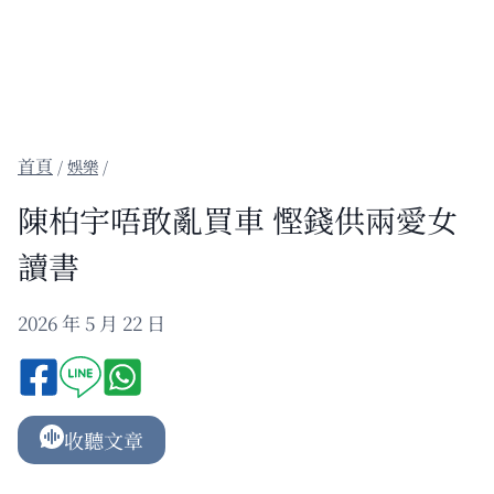
/
娛樂
/
陳柏宇唔敢亂買車 慳錢供兩愛女
讀書
2026 年 5 月 22 日
收聽文章