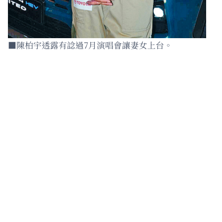
■陳柏宇透露有諗過7月演唱會讓妻女上台。