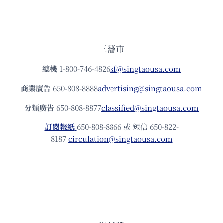
三藩市
總機
1-800-746-4826
sf@singtaousa.com
商業廣告
650-808-8888
advertising@singtaousa.com
分類廣告
650-808-8877
classified@singtaousa.com
訂閱報紙
650-808-8866 或 短信 650-822-
8187
circulation@singtaousa.com