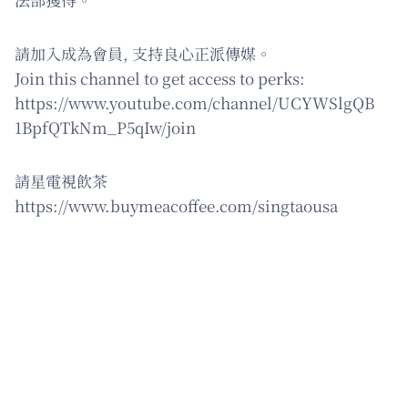
請加入成為會員, 支持良心正派傳媒。
Join this channel to get access to perks:
https://www.youtube.com/channel/UCYWSlgQB
1BpfQTkNm_P5qIw/join
請星電視飲茶
https://www.buymeacoffee.com/singtaousa