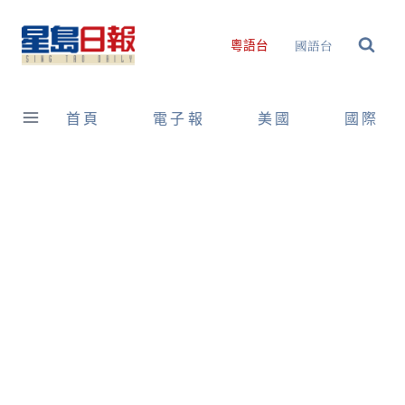
Skip
to
國語台
粵語台
content
首頁
電子報
美國
國際