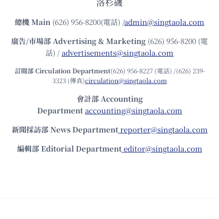
洛杉磯
總機
Main
(626) 956-8200(電話) /
admin@singtaola.com
廣告/市場部
Advertising & Marketing
(626) 956-8200 (電
話) /
advertisements@singtaola.com
訂閱部 Circulation Department
(626) 956-8227 (電話) /(626) 239-
3323 (傳真)
circulation@singtaola.com
會計部 Accounting
Department
accounting@singtaola.com
新聞採訪部 News Department
reporter@singtaola.com
編輯部 Editorial Department
editor@singtaola.com