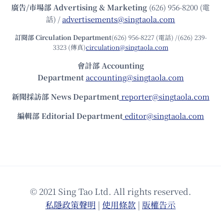
廣告/市場部
Advertising & Marketing
(626) 956-8200 (電
話) /
advertisements@singtaola.com
訂閱部 Circulation Department
(626) 956-8227 (電話) /(626) 239-
3323 (傳真)
circulation@singtaola.com
會計部 Accounting
Department
accounting@singtaola.com
新聞採訪部 News Department
reporter@singtaola.com
編輯部 Editorial Department
editor@singtaola.com
© 2021 Sing Tao Ltd. All rights reserved.
私隱政策聲明
|
使⽤條款
|
版權告⽰