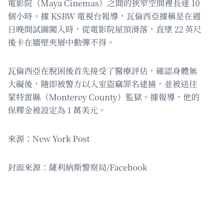
電影院（Maya Cinemas）之間的狹窄空間裡長達 10
個小時。據 KSBW 電視台報導，瓦倫西亞據稱是在週
日晚間試圖闖入時，從電影院屋頂滑落，直墜 22 英尺
後卡在牆壁夾層中動彈不得。
瓦倫西亞在脫困後首先接受了醫療評估，確認身體無
大礙後，隨即被警方以入室盜竊罪名逮捕，並被送往
蒙特雷縣（Monterey County）監獄。據報導，他的
保釋金被設定為 1 萬美元。
來源：New York Post
封面來源：薩利納斯警察局/Facebook