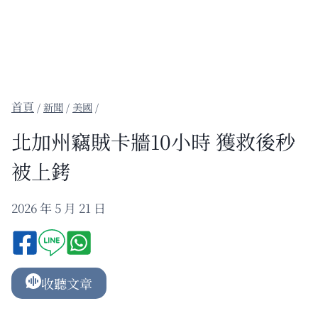
/
新聞
/
美國
/
北加州竊賊卡牆10小時 獲救後秒
被上銬
2026 年 5 月 21 日
收聽文章