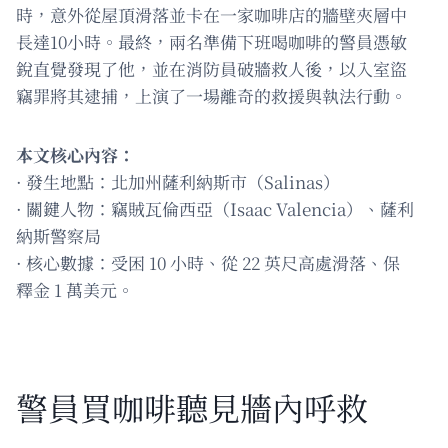
時，意外從屋頂滑落並卡在一家咖啡店的牆壁夾層中
長達10小時。最終，兩名準備下班喝咖啡的警員憑敏
銳直覺發現了他，並在消防員破牆救人後，以入室盜
竊罪將其逮捕，上演了一場離奇的救援與執法行動。
本文核心內容：
· 發生地點：北加州薩利納斯市（Salinas）
· 關鍵人物：竊賊瓦倫西亞（Isaac Valencia）、薩利
納斯警察局
· 核心數據：受困 10 小時、從 22 英尺高處滑落、保
釋金 1 萬美元。
警員買咖啡聽見牆內呼救