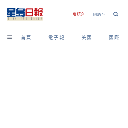
Skip
to
國語台
粵語台
content
首頁
電子報
美國
國際