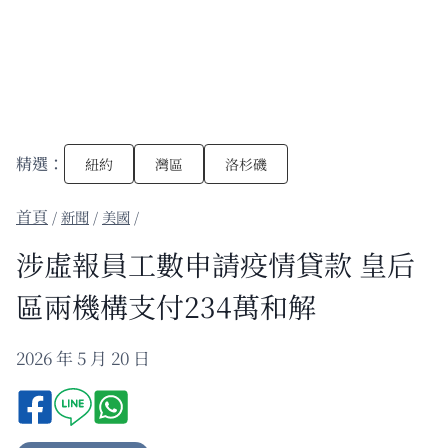
精選：
紐約
灣區
洛杉磯
/
新聞
/
美國
/
涉虛報員工數申請疫情貸款 皇后
區兩機構支付234萬和解
2026 年 5 月 20 日