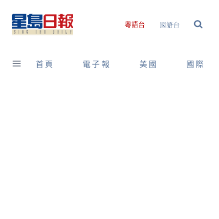
Skip
to
國語台
粵語台
content
首頁
電子報
美國
國際