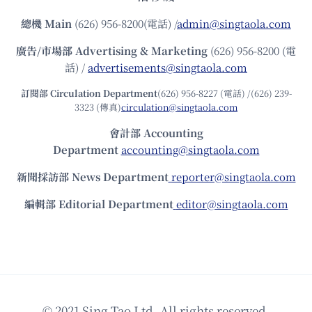
總機
Main
(626) 956-8200(電話) /
admin@singtaola.com
廣告/市場部
Advertising & Marketing
(626) 956-8200 (電
話) /
advertisements@singtaola.com
訂閱部 Circulation Department
(626) 956-8227 (電話) /(626) 239-
3323 (傳真)
circulation@singtaola.com
會計部 Accounting
Department
accounting@singtaola.com
新聞採訪部 News Department
reporter@singtaola.com
編輯部 Editorial Department
editor@singtaola.com
© 2021 Sing Tao Ltd. All rights reserved.