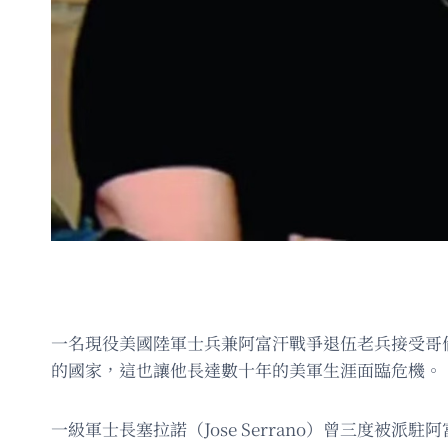
一名現役美國陸軍士兵兼阿富汗戰爭退伍老兵接受哥倫
的國家，這也讓他長達數十年的美軍生涯面臨危機。
一級軍士長塞拉諾（Jose Serrano）曾三度被派駐