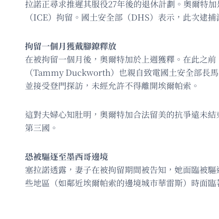
拉諾正尋求推遲其服役27年後的退休計劃。奧爾特加是
（ICE）拘留。國土安全部（DHS）表示，此次逮捕
拘留一個月獲戴腳鐐釋放
在被拘留一個月後，奧爾特加於上週獲釋。在此之前，
（Tammy Duckworth）也親自致電國土安全部
並接受登門探訪，未經允許不得離開埃爾帕索。
這對夫婦心知肚明，奧爾特加合法留美的抗爭遠未結
第三國。
恐被驅逐至墨西哥邊境
塞拉諾透露，妻子在被拘留期間被告知，她面臨被驅
些地區（如鄰近埃爾帕索的邊境城市華雷斯）時面臨