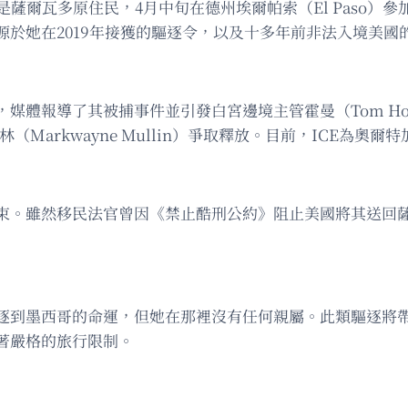
薩爾瓦多原住民，4月中旬在德州埃爾帕索（El Paso）
源於她在2019年接獲的驅逐令，以及十多年前非法入境美國
媒體報導了其被捕事件並引發白宮邊境主管霍曼（Tom H
長馬林（Markwayne Mullin）爭取釋放。目前，ICE
束。雖然移民法官曾因《禁止酷刑公約》阻止美國將其送回
逐到墨西哥的命運，但她在那裡沒有任何親屬。此類驅逐將
著嚴格的旅行限制。