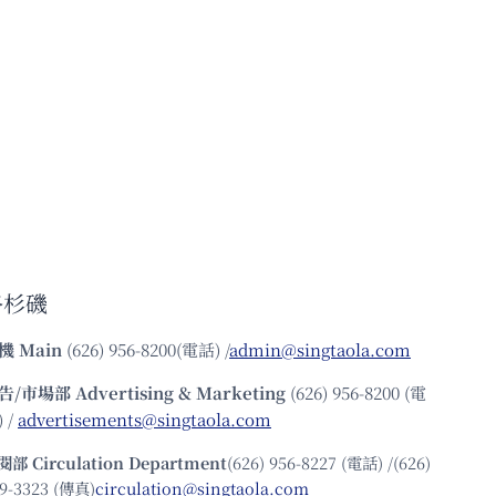
洛杉磯
機
Main
(626) 956-8200(電話) /
admin@singtaola.com
告/市場部
Advertising & Marketing
(626) 956-8200 (電
 /
advertisements@singtaola.com
閱部 Circulation Department
(626) 956-8227 (電話) /(626)
9-3323 (傳真)
circulation@singtaola.com