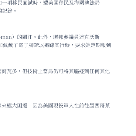
參加一項移民面試時，遭美國移民及海關執法局
的記錄。
oman）的關注。此外，聯邦參議員達克沃斯
為奧爾特加佩戴了電子腳鐐以追踪其行蹤，要求她定期報到
薩爾瓦多，但技術上當局仍可將其驅逐到任何其他
帶來極大困擾，因為美國現役軍人在前往墨西哥某