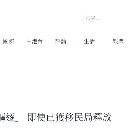
搜
尋
關
鍵
國際
中港台
評論
生活
娛樂
字:
驅逐」 即使已獲移民局釋放