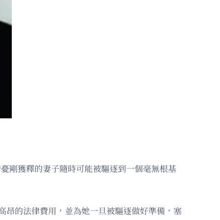
切擔憂剛獲釋的妻子隨時可能被驅逐到一個毫無根基
a）移民案高昂的法律費用，並為她一旦被驅逐做好準備，塞