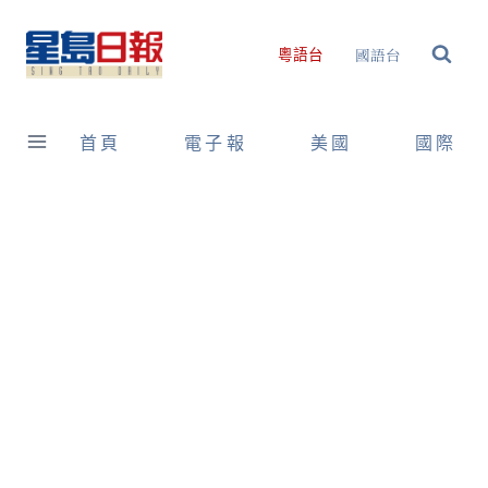
Skip
to
國語台
粵語台
content
首頁
電子報
美國
國際