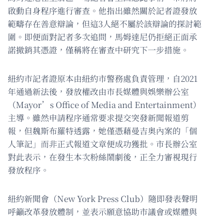
啟動自身程序進行審查。他指出雖然關於記者證發放
範疇存在善意辯論，但這3人絕不屬於該辯論的探討範
圍。即便面對記者多次追問，馬姆達尼仍拒絕正面承
諾撤銷其憑證，僅稱將在審查中研究下一步措施。
紐約市記者證原本由紐約市警務處負責管理，自2021
年通過新法後，發放權改由市長媒體與娛樂辦公室
（Mayor’s Office of Media and Entertainment）
主導。雖然申請程序通常要求提交突發新聞報道剪
報，但魏斯布羅特透露，她僅憑藉曼吉奥內案的「個
人筆記」而非正式報道文章便成功獲批。市長辦公室
對此表示，在發生本次粉絲鬧劇後，正全力審視現行
發放程序。
紐約新聞會（New York Press Club）隨即發表聲明
呼籲改革發放體制，並表示願意協助市議會或媒體與