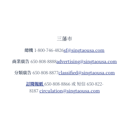
三藩市
總機
1-800-746-4826
sf@singtaousa.com
商業廣告
650-808-8888
advertising@singtaousa.com
分類廣告
650-808-8877
classified@singtaousa.com
訂閱報紙
650-808-8866 或 短信 650-822-
8187
circulation@singtaousa.com