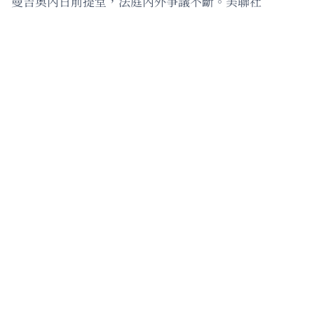
曼吉奥內日前提堂，法庭內外爭議不斷。美聯社