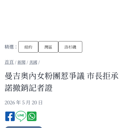
精選：
紐約
灣區
洛杉磯
/
新聞
/
美國
/
曼吉奥內女粉團惹爭議 市長拒承
諾撤銷記者證
2026 年 5 月 20 日