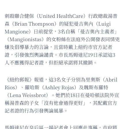
刺殺聯合健保（United HealthCare）行政總裁湯普
森（Brian Thompson）的疑犯曼吉奥內（Luigi
Mangione）日前提堂，3名自稱「曼吉奥內主義者」
（Mangionistas）的女粉絲在法庭外公開發表同情兇
嫌及倡導暴力的言論，且當時戴上紐約市官方記者
證，引發強烈輿論譴責。市長馬姆達尼19日承認這3
人不應獲得記者證，但拒絕承諾將其撤銷。
《紐約郵報》報道，這3名女子分別為里奧斯（Abril
Rios）、羅哈斯（Ashley Rojas）及魏斯布羅特
（Lena Weissbrot）。她們於18日在曼哈頓法院外宣
稱湯普森的子女「沒有他會過得更好」，其配戴官方
記者證的行為引發輿論風暴。
馬姆達尼在皇后區一場記者會上回應此事稱，市府將