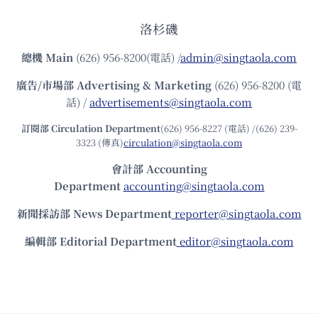
洛杉磯
總機
Main
(626) 956-8200(電話) /
admin@singtaola.com
廣告/市場部
Advertising & Marketing
(626) 956-8200 (電
話) /
advertisements@singtaola.com
訂閱部 Circulation Department
(626) 956-8227 (電話) /(626) 239-
3323 (傳真)
circulation@singtaola.com
會計部 Accounting
Department
accounting@singtaola.com
新聞採訪部 News Department
reporter@singtaola.com
編輯部 Editorial Department
editor@singtaola.com