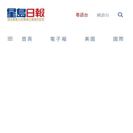
Skip
to
國語台
粵語台
content
首頁
電子報
美國
國際