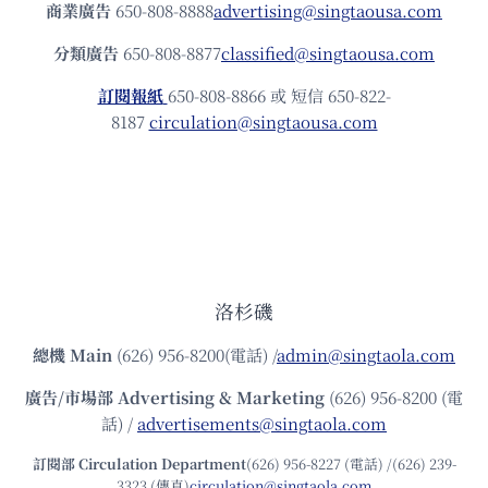
商業廣告
650-808-8888
advertising@singtaousa.com
分類廣告
650-808-8877
classified@singtaousa.com
訂閱報紙
650-808-8866 或 短信 650-822-
8187
circulation@singtaousa.com
洛杉磯
總機
Main
(626) 956-8200(電話) /
admin@singtaola.com
廣告/市場部
Advertising & Marketing
(626) 956-8200 (電
話) /
advertisements@singtaola.com
訂閱部 Circulation Department
(626) 956-8227 (電話) /(626) 239-
3323 (傳真)
circulation@singtaola.com