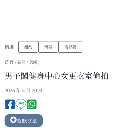
精選：
紐約
灣區
洛杉磯
/
新聞
/
美國
/
男子闖健身中心女更衣室偷拍
2026 年 5 月 20 日
收聽文章