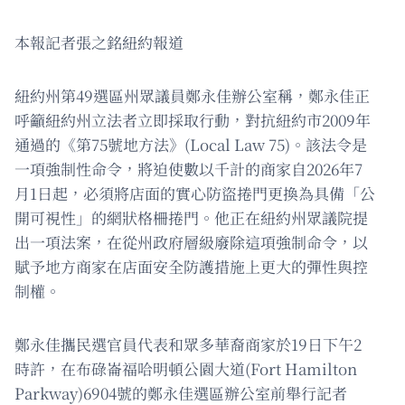
本報記者張之銘紐約報道
紐約州第49選區州眾議員鄭永佳辦公室稱，鄭永佳正
呼籲紐約州立法者立即採取行動，對抗紐約市2009年
通過的《第75號地方法》(Local Law 75)。該法令是
一項強制性命令，將迫使數以千計的商家自2026年7
月1日起，必須將店面的實心防盜捲門更換為具備「公
開可視性」的網狀格柵捲門。他正在紐約州眾議院提
出一項法案，在從州政府層級廢除這項強制命令，以
賦予地方商家在店面安全防護措施上更大的彈性與控
制權。
鄭永佳攜民選官員代表和眾多華裔商家於19日下午2
時許，在布碌崙福哈明頓公園大道(Fort Hamilton
Parkway)6904號的鄭永佳選區辦公室前舉行記者