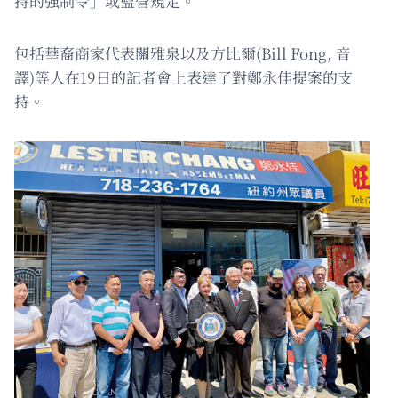
持的強制令」或監管規定。
包括華裔商家代表關雅泉以及方比爾(Bill Fong, 音
譯)等人在19日的記者會上表達了對鄭永佳提案的支
持。