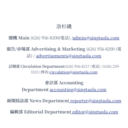
洛杉磯
總機
Main
(626) 956-8200(電話) /
admin@singtaola.com
廣告/市場部
Advertising & Marketing
(626) 956-8200 (電
話) /
advertisements@singtaola.com
訂閱部 Circulation Department
(626) 956-8227 (電話) /(626) 239-
3323 (傳真)
circulation@singtaola.com
會計部 Accounting
Department
accounting@singtaola.com
新聞採訪部 News Department
reporter@singtaola.com
編輯部 Editorial Department
editor@singtaola.com