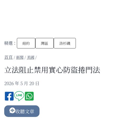
精選：
紐約
灣區
洛杉磯
/
新聞
/
美國
/
立法阻止禁用實心防盜捲門法
2026 年 5 月 20 日
收聽文章