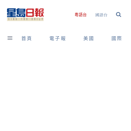
Skip
to
國語台
粵語台
content
首頁
電子報
美國
國際