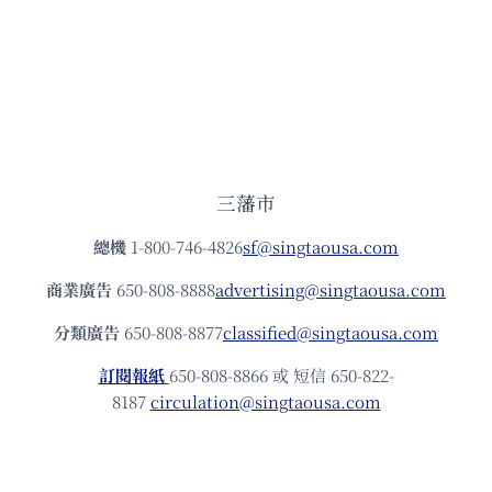
三藩市
總機
1-800-746-4826
sf@singtaousa.com
商業廣告
650-808-8888
advertising@singtaousa.com
分類廣告
650-808-8877
classified@singtaousa.com
訂閱報紙
650-808-8866 或 短信 650-822-
8187
circulation@singtaousa.com