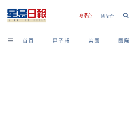
Skip
to
國語台
粵語台
content
首頁
電子報
美國
國際