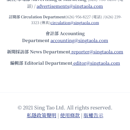
話) /
advertisements@singtaola.com
訂閱部 Circulation Department
(626) 956-8227 (電話) /(626) 239-
3323 (傳真)
circulation@singtaola.com
會計部 Accounting
Department
accounting@singtaola.com
新聞採訪部 News Department
reporter@singtaola.com
編輯部 Editorial Department
editor@singtaola.com
© 2021 Sing Tao Ltd. All rights reserved.
私隱政策聲明
|
使⽤條款
|
版權告⽰