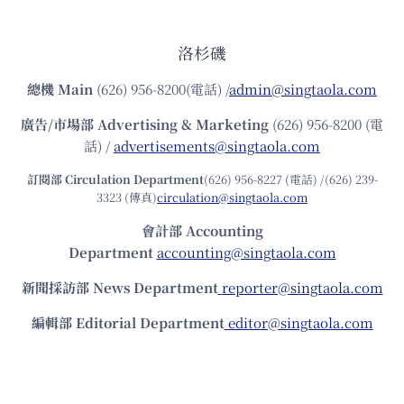
洛杉磯
總機
Main
(626) 956-8200(電話) /
admin@singtaola.com
廣告/市場部
Advertising & Marketing
(626) 956-8200 (電
話) /
advertisements@singtaola.com
訂閱部 Circulation Department
(626) 956-8227 (電話) /(626) 239-
3323 (傳真)
circulation@singtaola.com
會計部 Accounting
Department
accounting@singtaola.com
新聞採訪部 News Department
reporter@singtaola.com
編輯部 Editorial Department
editor@singtaola.com