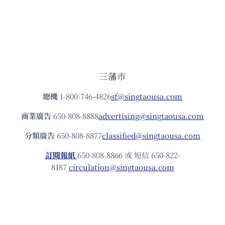
三藩市
總機
1-800-746-4826
sf@singtaousa.com
商業廣告
650-808-8888
advertising@singtaousa.com
分類廣告
650-808-8877
classified@singtaousa.com
訂閱報紙
650-808-8866 或 短信 650-822-
8187
circulation@singtaousa.com