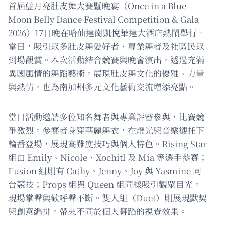
首屆藍月亮肚皮舞大賽暨晚宴（Once in a Blue
Moon Belly Dance Festival Competition & Gala
2026）17日晚在哈仙達崗凱悅華達大酒店熱鬧舉行。
當日，吸引眾多肚皮舞愛好者、專業舞者及社區民眾
到場觀賞。本次活動結合競賽與晚會演出，透過充滿
異國風情的舞蹈藝術，展現肚皮舞文化的優雅、力量
與熱情，也為南加州多元文化藝術交流增添亮點。
當日活動邀請多位知名舞者與專業評審參與，比賽競
爭激烈，參賽者身穿華麗舞衣，在燈光與音樂襯托下
輪番登場，展現高難度技巧與個人特色。Rising Star
組由 Emily、Nicole、Xochitl 及 Mia 等選手參賽；
Fusion 組則有 Cathy、Jenny、Joy 與 Yasmine 同
台競技；Props 組與 Queen 組同樣吸引觀眾目光，
現場掌聲與歡呼聲不斷。雙人組（Duet）則展現默契
與創意編排，帶來不同於個人舞蹈的視覺效果。