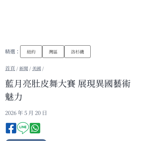
精選：
紐約
灣區
洛杉磯
/
新聞
/
美國
/
藍月亮肚皮舞大賽 展現異國藝術
魅力
2026 年 5 月 20 日