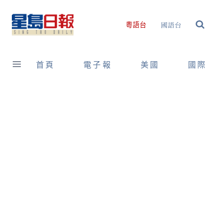
Skip
to
國語台
粵語台
content
首頁
電子報
美國
國際