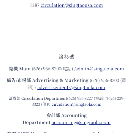
8187
circulation@singtaousa.com
洛杉磯
總機
Main
(626) 956-8200(電話) /
admin@singtaola.com
廣告/市場部
Advertising & Marketing
(626) 956-8200 (電
話) /
advertisements@singtaola.com
訂閱部 Circulation Department
(626) 956-8227 (電話) /(626) 239-
3323 (傳真)
circulation@singtaola.com
會計部 Accounting
Department
accounting@singtaola.com