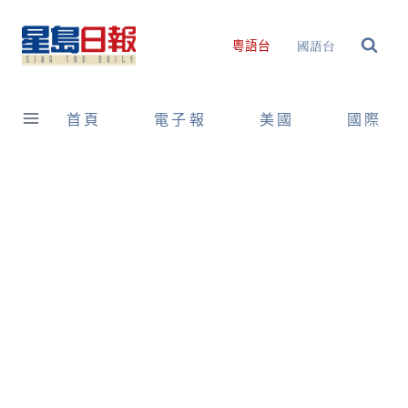
Skip
to
國語台
粵語台
content
首頁
電子報
美國
國際