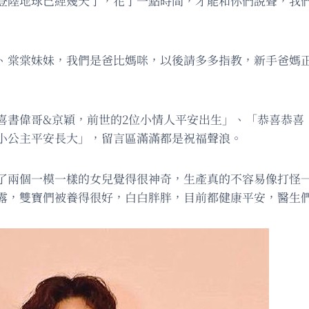
登陸地球已經幾天了，花了一點時間，才能和你們說聲，我
、棠棠妹妹，我們是爸比媽咪，以後請多多指教，新手爸媽
喜書偉哥&京穎，前世的2位小情人平安出生」、「恭喜恭喜
小公主平安長大」，留言區滿滿都是祝福聲浪。
了兩個一模一樣的女兒覺得很神奇，生產真的不容易像打怪
露，雙寶們被養得很好，白白胖胖，目前都健康平安，醫生