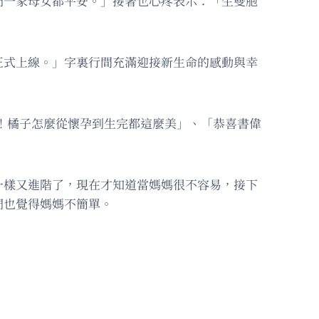
們一家母女都平安。」接著也心疼表示：「生雙胞
正式上線。」字裏行間充滿迎接新生命的感動與幸
！橘子怎麼從懷孕到生完都這麼美」、「恭喜書偉
一樣又進階了，現在才知道當媽媽很不容易，接下
們也覺得媽媽不簡單。