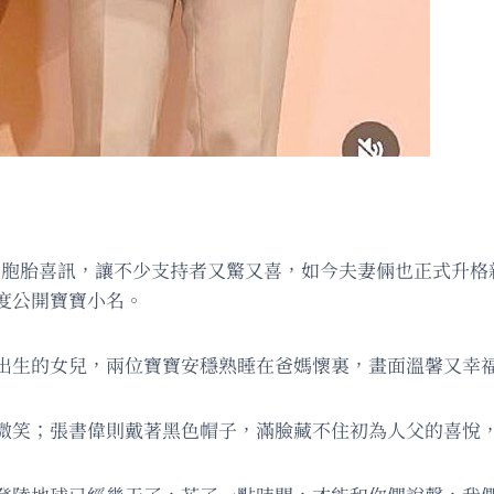
雙胞胎喜訊，讓不少支持者又驚又喜，如今夫妻倆也正式升格新手
度公開寶寶小名。
出生的女兒，兩位寶寶安穩熟睡在爸媽懷裏，畫面溫馨又幸
微笑；張書偉則戴著黑色帽子，滿臉藏不住初為人父的喜悅