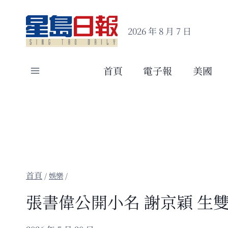
Skip
to
2026 年 8 月 7 日
content
首頁
電子報
美國
/
娛樂
/
張書偉公開小名 謝京穎 生