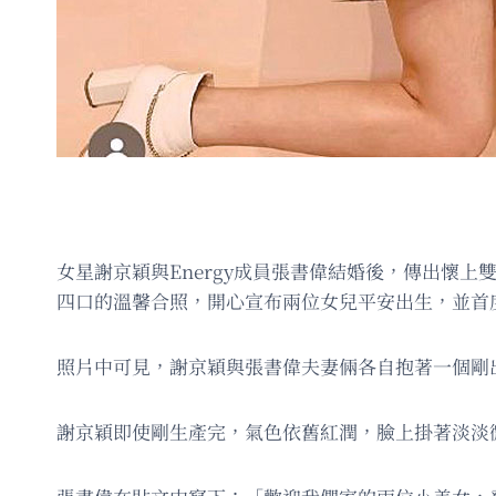
女星謝京穎與Energy成員張書偉結婚後，傳出懷上
四口的溫馨合照，開心宣布兩位女兒平安出生，並首
照片中可見，謝京穎與張書偉夫妻倆各自抱著一個剛
謝京穎即使剛生產完，氣色依舊紅潤，臉上掛著淡淡