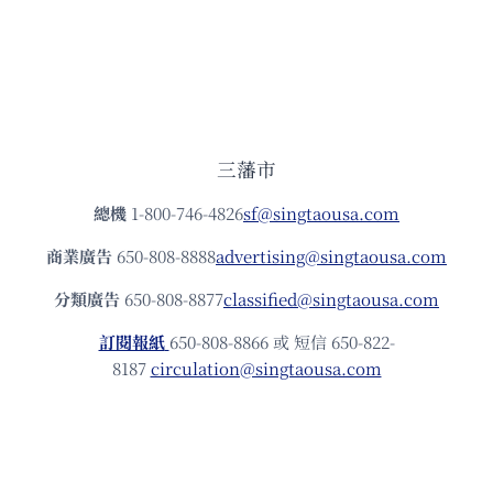
三藩市
總機
1-800-746-4826
sf@singtaousa.com
商業廣告
650-808-8888
advertising@singtaousa.com
分類廣告
650-808-8877
classified@singtaousa.com
訂閱報紙
650-808-8866 或 短信 650-822-
8187
circulation@singtaousa.com