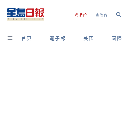
Skip
to
國語台
粵語台
content
首頁
電子報
美國
國際