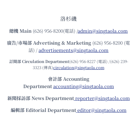
洛杉磯
總機
Main
(626) 956-8200(電話) /
admin@singtaola.com
廣告/市場部
Advertising & Marketing
(626) 956-8200 (電
話) /
advertisements@singtaola.com
訂閱部 Circulation Department
(626) 956-8227 (電話) /(626) 239-
3323 (傳真)
circulation@singtaola.com
會計部 Accounting
Department
accounting@singtaola.com
新聞採訪部 News Department
reporter@singtaola.com
編輯部 Editorial Department
editor@singtaola.com