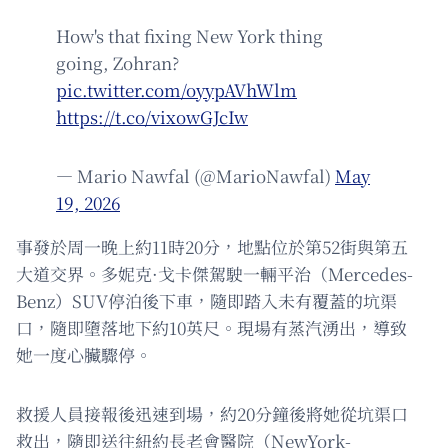
How's that fixing New York thing
going, Zohran?
pic.twitter.com/oyypAVhWlm
https://t.co/vixowGJcIw
— Mario Nawfal (@MarioNawfal)
May
19, 2026
事發於周一晚上約11時20分，地點位於第52街與第五
大道交界。多妮克·戈卡傑駕駛一輛平治（Mercedes-
Benz）SUV停泊後下車，隨即踏入未有覆蓋的坑渠
口，隨即墮落地下約10英尺。現場有蒸汽湧出，導致
她一度心臟驟停。
救援人員接報後迅速到場，約20分鐘後將她從坑渠口
救出，隨即送往紐約長老會醫院（NewYork-