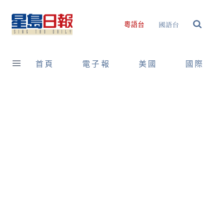
Skip
to
國語台
粵語台
content
首頁
電子報
美國
國際