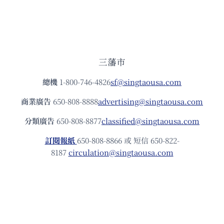
三藩市
總機
1-800-746-4826
sf@singtaousa.com
商業廣告
650-808-8888
advertising@singtaousa.com
分類廣告
650-808-8877
classified@singtaousa.com
訂閱報紙
650-808-8866 或 短信 650-822-
8187
circulation@singtaousa.com