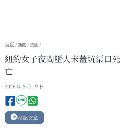
/
新聞
/
美國
/
紐約女子夜間墮入未蓋坑渠口死
亡
2026 年 5 月 19 日
收聽文章