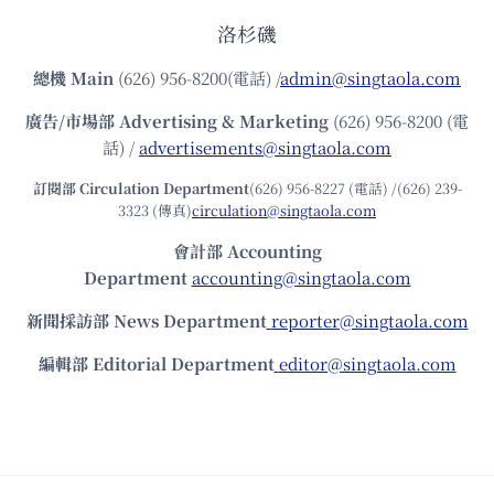
洛杉磯
總機
Main
(626) 956-8200(電話) /
admin@singtaola.com
廣告/市場部
Advertising & Marketing
(626) 956-8200 (電
話) /
advertisements@singtaola.com
訂閱部 Circulation Department
(626) 956-8227 (電話) /(626) 239-
3323 (傳真)
circulation@singtaola.com
會計部 Accounting
Department
accounting@singtaola.com
新聞採訪部 News Department
reporter@singtaola.com
編輯部 Editorial Department
editor@singtaola.com