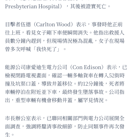
Presbyterian Hospital），其後被證實死亡。
目擊者伍德（Carlton Wood）表示，事發時他正前
往上班，看見女子剛下車便瞬間消失。他指出救援人
員數分鐘內趕到，但現場情況極為混亂，女子在現場
曾多次呼喊「我快死了」。
能源公司康愛迪生電力公司（Con Edison）表示，已
檢視閉路電視畫面，確認一輛多軸貨車在轉入52街時
撞及坑渠口蓋，導致井蓋移位。約12分鐘後，死者將
車輛停泊在附近並下車，最終發生墮落事故。公司指
出，重型車輛有機會移動井蓋，屬罕見情況。
市長辦公室表示，已聯同相關部門與電力公司展開全
面調查，強調將釐清事故細節，防止同類事件再次發
生。